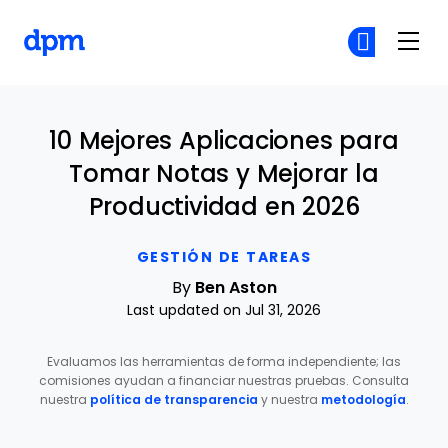
The Digital Project Manager
Ún
Ún
Skip to main content
10 Mejores Aplicaciones para
Tomar Notas y Mejorar la
Productividad en 2026
GESTIÓN DE TAREAS
By
Ben Aston
Last updated on Jul 31, 2026
Evaluamos las herramientas de forma independiente; las
comisiones ayudan a financiar nuestras pruebas. Consulta
nuestra
política de transparencia
y nuestra
metodología
.