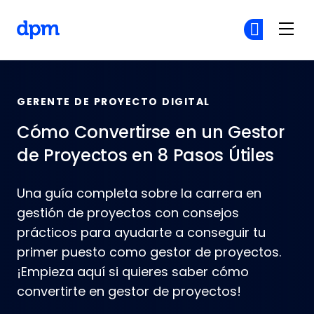
Skip to main content
The Digital Project Manager
Ún
Ún
GERENTE DE PROYECTO DIGITAL
Cómo Convertirse en un Gestor
de Proyectos en 8 Pasos Útiles
Una guía completa sobre la carrera en
gestión de proyectos con consejos
prácticos para ayudarte a conseguir tu
primer puesto como gestor de proyectos.
¡Empieza aquí si quieres saber cómo
convertirte en gestor de proyectos!