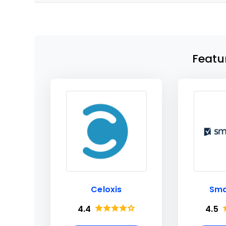
Featu
Celoxis
Sma
4.4
4.5