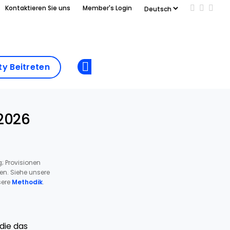
Kontaktieren Sie uns
Member's Login
Add us on
Follow 
Follo
Add as
a
Community
preferred
y Beitreten
Opens new window
Beitreten
source
on
Google
2026
; Provisionen
ren. Siehe unsere
ere
Methodik
.
die das