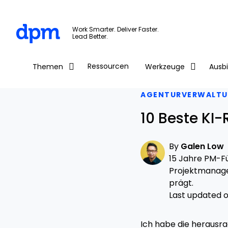
The Digital Project Manager
Work Smarter. Deliver Faster.
Lead Better.
Skip to main content
Ressourcen
Themen
Werkzeuge
Ausb
AGENTURVERWALT
10 Beste KI
By
Galen Low
15 Jahre PM-Fü
Projektmanage
prägt.
Last updated o
Ich habe die herausr