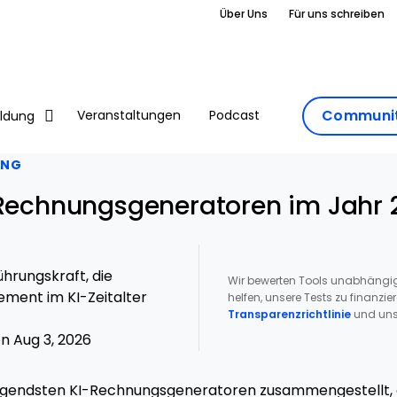
Über Uns
Für uns schreiben
Communit
Veranstaltungen
Podcast
ildung
UNG
-Rechnungsgeneratoren im Jahr 
hrungskraft, die
Wir bewerten Tools unabhängig
ment im KI-Zeitalter
helfen, unsere Tests zu finanzie
Transparenzrichtlinie
und uns
n Aug 3, 2026
agendsten KI-Rechnungsgeneratoren zusammengestellt, 