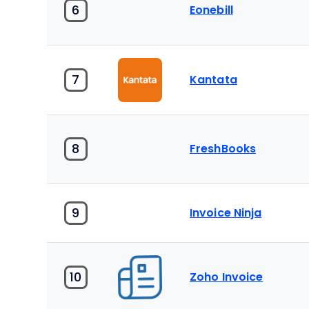
6
Eonebill
7
Kantata
8
FreshBooks
9
Invoice Ninja
10
Zoho Invoice