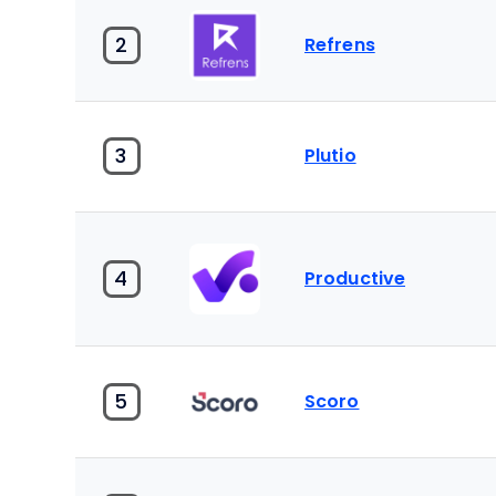
2
Refrens
3
Plutio
4
Productive
5
Scoro