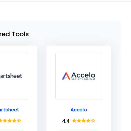
red Tools
rtsheet
Accelo
4.4