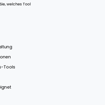
ie, welches Tool
altung
ionen
s-Tools
ignet