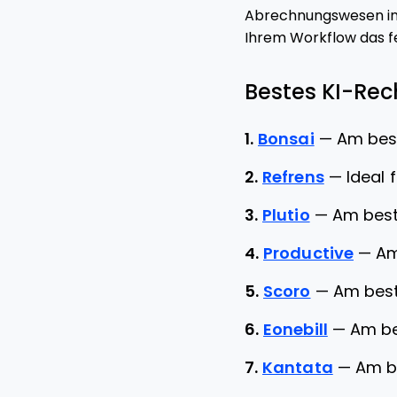
Abrechnungswesen int
Ihrem Workflow das f
Bestes KI-Rec
1.
Bonsai
—
Am best
2.
Refrens
—
Ideal
3.
Plutio
—
Am best
4.
Productive
—
Am
5.
Scoro
—
Am best
6.
Eonebill
—
Am be
7.
Kantata
—
Am b