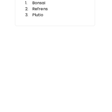
Bonsai
Refrens
Plutio
Productive
Scoro
Eonebill
Kantata
FreshBooks
Invoice Ninja
Zoho Invoice
Weitere KI-
Rechnungsgeneratoren
Ähnliche Bewertungen
Auswahlkriterien
So wählen Sie aus
Was ist ein KI-
Rechnungsgenerator?
Funktionen
Vorteile