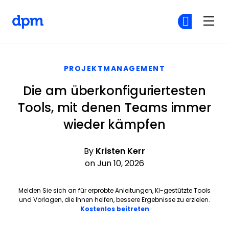
The Digital Project Manager
Co
Co
Skip to main content
PROJEKTMANAGEMENT
Die am überkonfiguriertesten
Tools, mit denen Teams immer
wieder kämpfen
By
Kristen Kerr
on Jun 10, 2026
Melden Sie sich an für erprobte Anleitungen, KI-gestützte Tools
und Vorlagen, die Ihnen helfen, bessere Ergebnisse zu erzielen.
Opens new window
Kostenlos beitreten