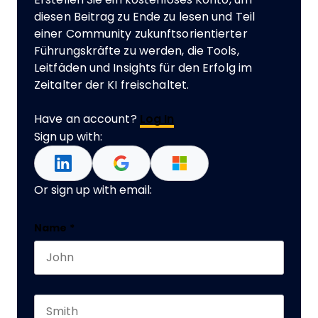
diesen Beitrag zu Ende zu lesen und Teil
einer Community zukunftsorientierter
Führungskräfte zu werden, die Tools,
Leitfäden und Insights für den Erfolg im
Zeitalter der KI freischaltet.
Have an account?
Log In
Sign up with:
Or sign up with email:
Email
Name
*
First name
This field is for validation purposes and should 