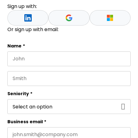
Sign up with:
Or sign up with email:
LinkedIn
Name
*
First name
This field is for validation purposes and should be 
Last name
Seniority
*
Business email
*