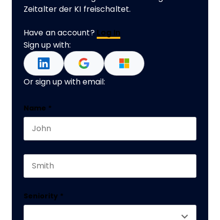
Zeitalter der KI freischaltet.
Have an account?
Log In
Sign up with:
Or sign up with email:
Instagram
Name
*
First name
This field is for validation purposes and should 
Last name
Seniority
*