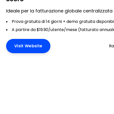
Ideale per la fatturazione globale centralizzata
Prova gratuita di 14 giorni + demo gratuita disponibi
A partire da $19.90/utente/mese (fatturato annua
Visit Website
Ra