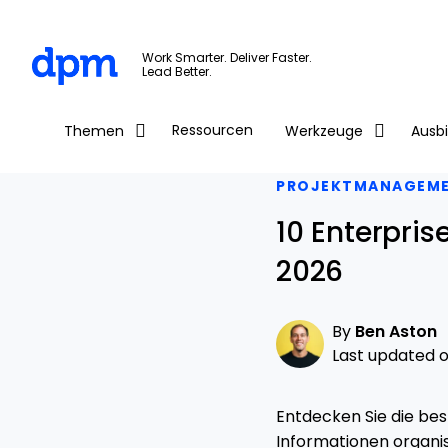
The Digital Project Manager
Work Smarter. Deliver Faster.
Lead Better.
Skip to main content
Ressourcen
Themen
Werkzeuge
Ausb
PROJEKTMANAGEM
10 Enterpri
2026
By
Ben Aston
Last updated on
Entdecken Sie die be
Informationen organi