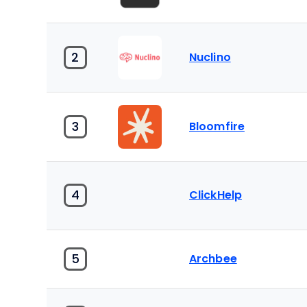
2
Nuclino
3
Bloomfire
4
ClickHelp
5
Archbee