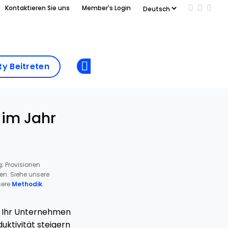
Kontaktieren Sie uns
Member's Login
Add us on
Follow 
Follo
Add as
a
Community
preferred
y Beitreten
Opens new window
Beitreten
source
on
Google
 im Jahr
; Provisionen
ren. Siehe unsere
ere
Methodik
.
n Ihr Unternehmen
ktivität steigern