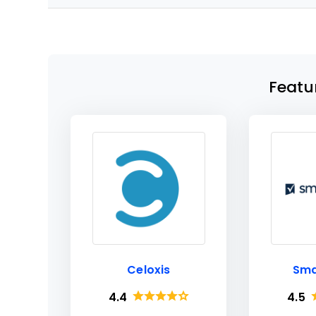
Featu
Celoxis
Sma
4.4
4.5