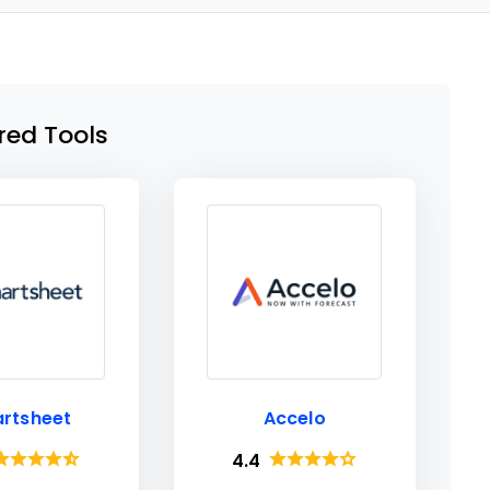
red Tools
rtsheet
Accelo
4.4