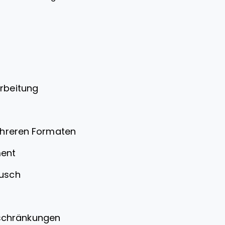
rbeitung
mehreren Formaten
ment
ausch
eschränkungen