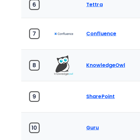
6
Tettra
7
Confluence
8
KnowledgeOwl
9
SharePoint
10
Guru