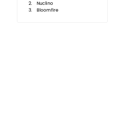
Nuclino
Bloomfire
ClickHelp
Archbee
Tettra
Confluence
KnowledgeOwl
SharePoint
Guru
Weitere Enterprise-
Wissensdatenbank-Softwares
Verwandte Rezensionen
Auswahlkriterien
So wählen Sie aus
Was ist eine Enterprise-
Wissensdatenbank-Software?
Funktionen
Vorteile
Kosten & Preise