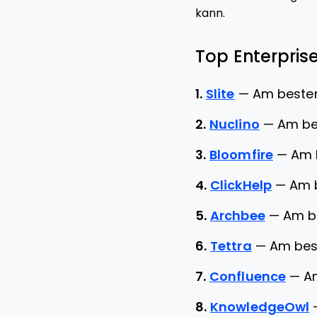
kann.
Top Enterpris
1.
Slite
—
Am besten
2.
Nuclino
—
Am be
3.
Bloomfire
—
Am 
4.
ClickHelp
—
Am b
5.
Archbee
—
Am b
6.
Tettra
—
Am best
7.
Confluence
—
Am
8.
KnowledgeOwl