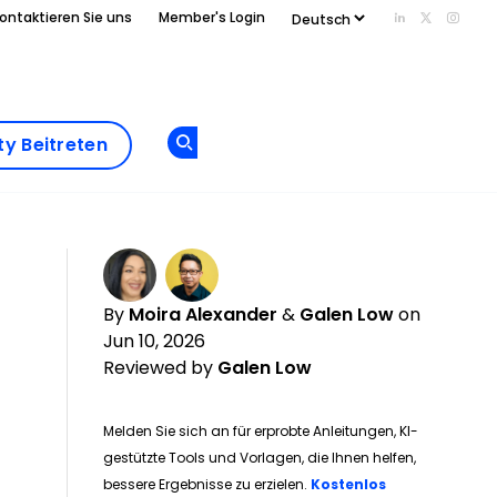
ontaktieren Sie uns
Member's Login
Add us on Li
Follow us
Follo
Add as
a
Community
preferred
y Beitreten
Opens new window
Beitreten
source
on
Google
By
Moira Alexander
&
Galen Low
on
Jun 10, 2026
Reviewed by
Galen Low
Melden Sie sich an für erprobte Anleitungen, KI-
gestützte Tools und Vorlagen, die Ihnen helfen,
bessere Ergebnisse zu erzielen.
Kostenlos