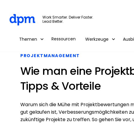
The Digital Project Manager
Work Smarter. Deliver Faster.
Lead Better.
Skip to main content
Ressourcen
Themen
Werkzeuge
Ausb
PROJEKTMANAGEMENT
Wie man eine Projekt
Tipps & Vorteile
Warum sich die Mühe mit Projektbewertungen mac
gut gelaufen ist, Verbesserungsmöglichkeiten z
zukünftige Projekte zu treffen. So gehen Sie vor