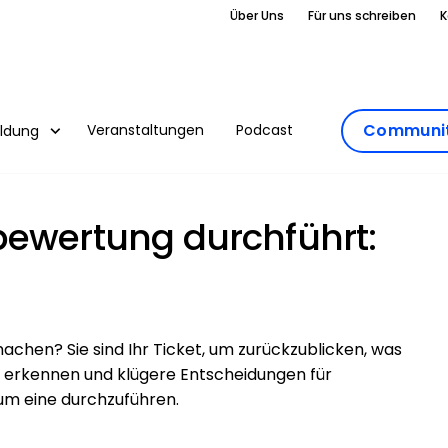
Über Uns
Für uns schreiben
K
Communit
Veranstaltungen
Podcast
ildung
bewertung durchführt:
hen? Sie sind Ihr Ticket, um zurückzublicken, was
u erkennen und klügere Entscheidungen für
, um eine durchzuführen.