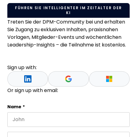
FÜHREN SIE INTELLIGENTER IM ZEITALTER DER
KI
Treten Sie der DPM-Community bei und erhalten
Sie Zugang zu exklusiven Inhalten, praxisnahen
Vorlagen, Mitglieder-Events und wöchentlichen
Leadership-Insights – die Teilnahme ist kostenlos.
Sign up with:
Or sign up with email:
Phone
Name
*
First name
This field is for validation purposes and should be 