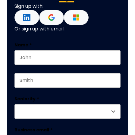
Sign up with:
Or sign up with email:
Name
Name
*
First name
This field is for validation purposes and should 
Last name
Seniority
*
Business email
*