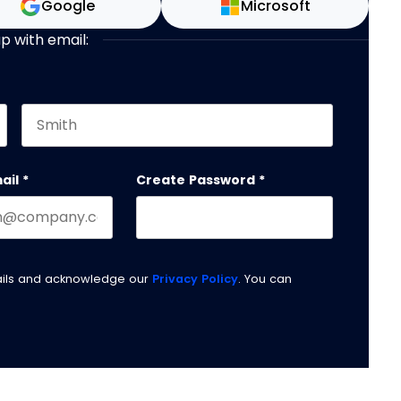
Google
Microsoft
up with email:
Last name
 should be left unchanged.
ail
*
Create Password
*
ails and acknowledge our
Privacy Policy
. You can