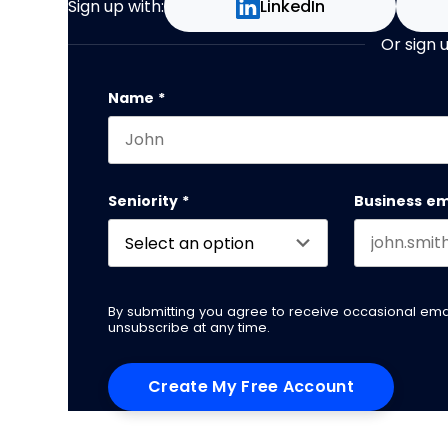
Sign up with:
LinkedIn
Or sign 
Comments
Name
*
First name
This field is for validation purposes and
Seniority
*
Business em
By submitting you agree to receive occasional em
unsubscribe at any time.