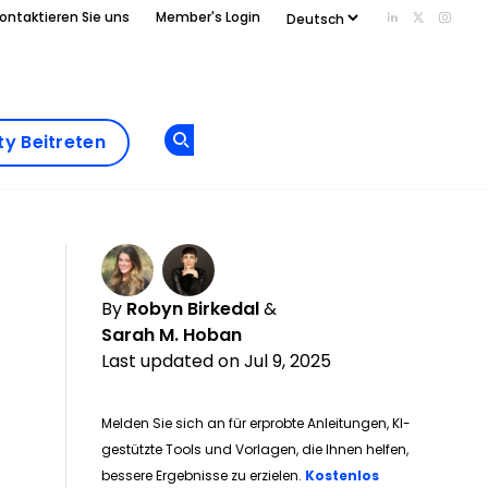
ontaktieren Sie uns
Member's Login
Add us on Li
Follow us
Follo
Add as
a
Community
preferred
y Beitreten
Opens new window
Beitreten
source
on
Google
By
Robyn Birkedal
&
Sarah M. Hoban
Last updated on Jul 9, 2025
Melden Sie sich an für erprobte Anleitungen, KI-
gestützte Tools und Vorlagen, die Ihnen helfen,
bessere Ergebnisse zu erzielen.
Kostenlos