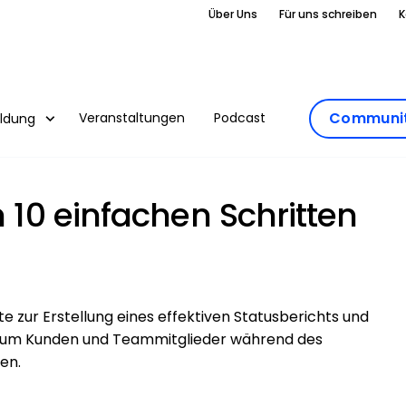
Über Uns
Für uns schreiben
K
Communit
Veranstaltungen
Podcast
ildung
n 10 einfachen Schritten
)
tte zur Erstellung eines effektiven Statusberichts und
en, um Kunden und Teammitglieder während des
en.