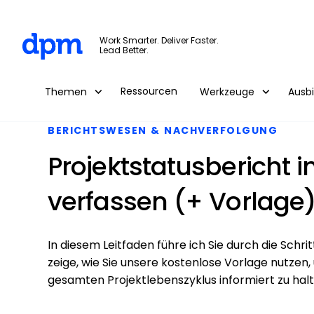
The Digital Project Manager
Work Smarter. Deliver Faster.
Lead Better.
Skip to main content
Ressourcen
Themen
Werkzeuge
Ausb
BERICHTSWESEN & NACHVERFOLGUNG
Projektstatusbericht i
verfassen (+ Vorlage
In diesem Leitfaden führe ich Sie durch die Schri
zeige, wie Sie unsere kostenlose Vorlage nutz
gesamten Projektlebenszyklus informiert zu halt