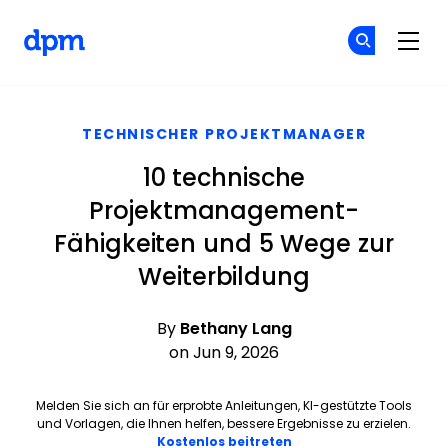
The Digital Project Manager
Co
Co
Skip to main content
TECHNISCHER PROJEKTMANAGER
10 technische
Projektmanagement-
Fähigkeiten und 5 Wege zur
Weiterbildung
By
Bethany Lang
on Jun 9, 2026
Melden Sie sich an für erprobte Anleitungen, KI-gestützte Tools
und Vorlagen, die Ihnen helfen, bessere Ergebnisse zu erzielen.
Opens new window
Kostenlos beitreten