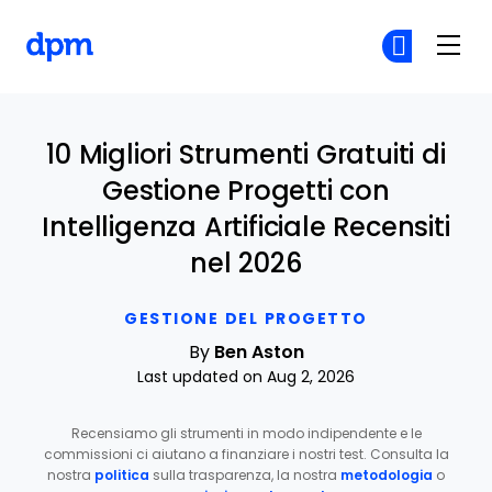
The Digital Project Manager
Un
Un
Skip to main content
10 Migliori Strumenti Gratuiti di
Gestione Progetti con
Intelligenza Artificiale Recensiti
nel 2026
GESTIONE DEL PROGETTO
By
Ben Aston
Last updated on Aug 2, 2026
Recensiamo gli strumenti in modo indipendente e le
commissioni ci aiutano a finanziare i nostri test. Consulta la
nostra
politica
sulla trasparenza, la nostra
metodologia
o