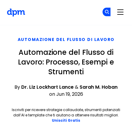
The Digital Project Manager
Un
Un
Skip to main content
AUTOMAZIONE DEL FLUSSO DI LAVORO
Automazione del Flusso di
Lavoro: Processo, Esempi e
Strumenti
By
Dr. Liz Lockhart Lance
&
Sarah M. Hoban
on Jun 19, 2026
Iscriviti per ricevere strategie collaudate, strumenti potenziati
dall’AI e template che ti aiutano a ottenere risultati migliori.
Opens new window
Unisciti Gratis