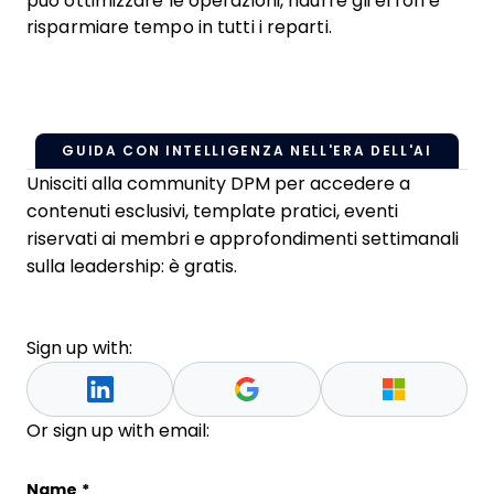
può ottimizzare le operazioni, ridurre gli errori e
risparmiare tempo in tutti i reparti.
GUIDA CON INTELLIGENZA NELL'ERA DELL'AI
Unisciti alla community DPM per accedere a
contenuti esclusivi, template pratici, eventi
riservati ai membri e approfondimenti settimanali
sulla leadership: è gratis.
Sign up with:
Or sign up with email:
Company
Name
*