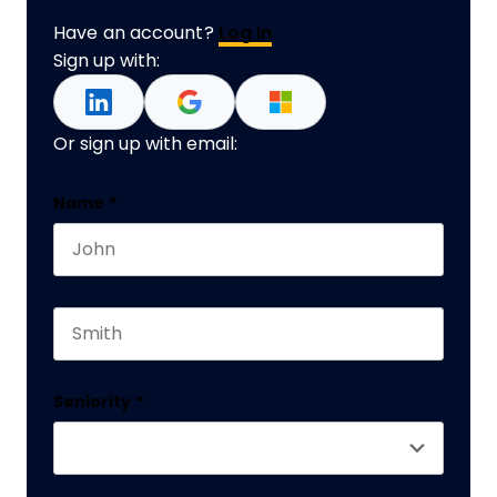
Have an account?
Log In
Sign up with:
Or sign up with email:
URL
Name
*
First name
This field is for validation purposes and should 
Last name
Seniority
*