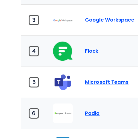
3
Google Workspace
4
Flock
5
Microsoft Teams
6
Podio