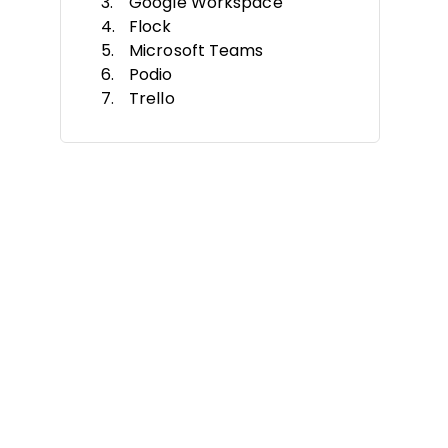
Google Workspace
Flock
Microsoft Teams
Podio
Trello
Quip
Huddle
Jira
Critères de Sélection
Fonctionnalités
Avantages
Coûts et Tarification