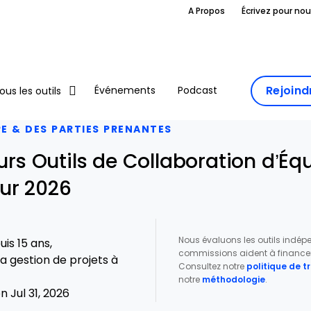
A Propos
Écrivez pour no
Rejoin
Événements
Podcast
ous les outils
PE & DES PARTIES PRENANTES
eurs Outils de Collaboration d’É
ur 2026
Nous évaluons les outils indé
is 15 ans,
commissions aident à financer 
a gestion de projets à
Consultez notre
politique de 
notre
méthodologie
.
 Jul 31, 2026