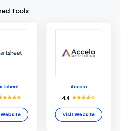
red Tools
rtsheet
Accelo
4.4
t Website
Visit Website