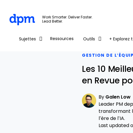
The Digital Project Manager
Work Smarter. Deliver Faster.
Lead Better.
Skip to main content
Ressources
Sujettes
Outils
+ Explorez t
GESTION DE L’ÉQUI
Les 10 Meill
en Revue po
By
Galen Low
Leader PM depu
transformant l
l’ère de l’IA.
Last updated on