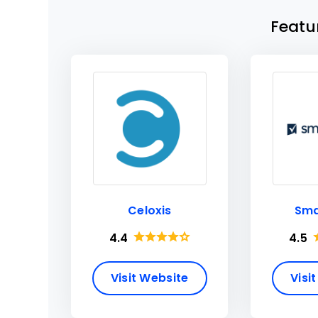
Featu
Celoxis
Sma
4.4
4.5
Visit Website
Visi