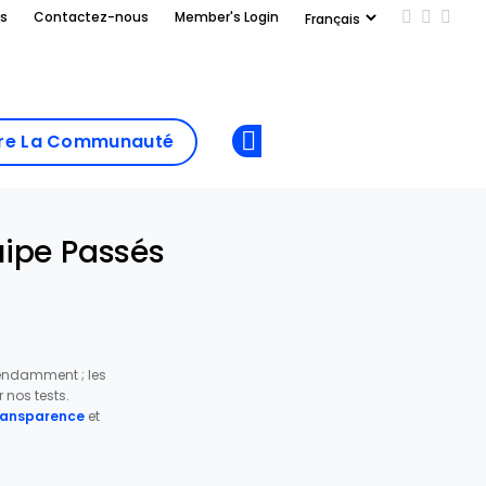
us
Contactez-nous
Member's Login
Add us on
Follow 
Follo
Add as
a
Rejoindre La
preferred
dre La Communauté
Opens new window
Communau
source
on
Google
quipe Passés
pendamment ; les
nos tests.
transparence
et