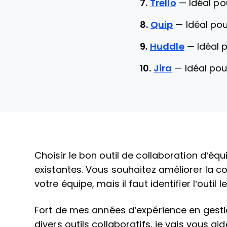
7.
Trello
—
Idéal po
8.
Quip
—
Idéal pou
9.
Huddle
—
Idéal 
10.
Jira
—
Idéal pou
Choisir le bon outil de collaboration d’éq
existantes. Vous souhaitez améliorer la c
votre équipe, mais il faut identifier l’outil
Fort de mes années d’expérience en gestion
divers outils collaboratifs, je vais vous ai