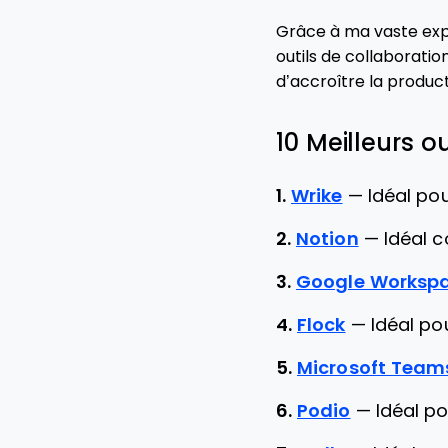
Grâce à ma vaste expé
outils de collaboratio
d’accroître la product
10 Meilleurs o
1.
Wrike
—
Idéal pou
2.
Notion
—
Idéal 
3.
Google Worksp
4.
Flock
—
Idéal po
5.
Microsoft Team
6.
Podio
—
Idéal po