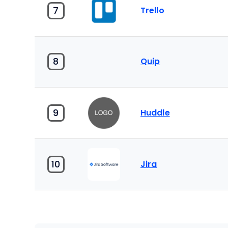
7
Trello
8
Quip
9
Huddle
10
Jira