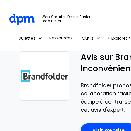
The Digital Project Manager
Work Smarter. Deliver Faster.
Lead Better.
Skip to main content
Ressources
Sujettes
Outils
+ Explorez t
Avis sur Bra
Inconvénient
Brandfolder propos
collaboration facil
équipe à centralis
Opens new window
cet avis d'expert.
Op
Visit Website