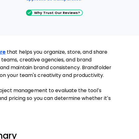
Why Trust Our Reviews?
re
that helps you organize, store, and share
ing teams, creative agencies, and brand
and maintain brand consistency. Brandfolder
n your team's creativity and productivity.
project management to evaluate the tool’s
and pricing so you can determine whether it’s
mary