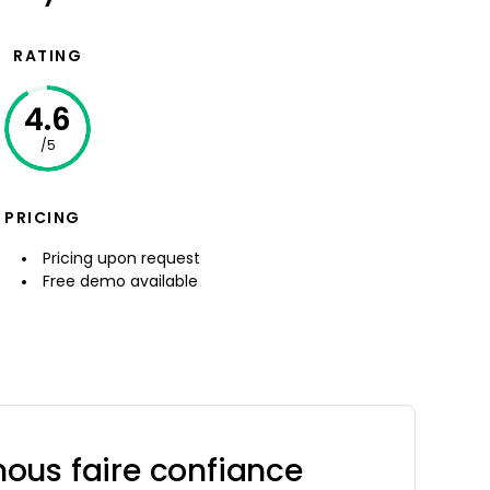
RATING
4.6
/5
PRICING
Pricing upon request
Free demo available
ous faire confiance