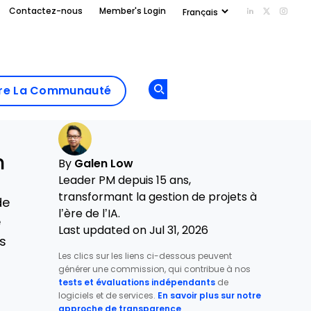
Contactez-nous
Member's Login
Add us on Li
Follow us
Follo
Add as
a
Rejoindre La
preferred
dre La Communauté
Opens new window
Communau
source
on
Google
n
By
Galen Low
Leader PM depuis 15 ans,
transformant la gestion de projets à
de
l’ère de l’IA.
e
Last updated on Jul 31, 2026
s
Les clics sur les liens ci-dessous peuvent
générer une commission, qui contribue à nos
tests et évaluations indépendants
de
logiciels et de services.
En savoir plus sur notre
approche de transparence
.