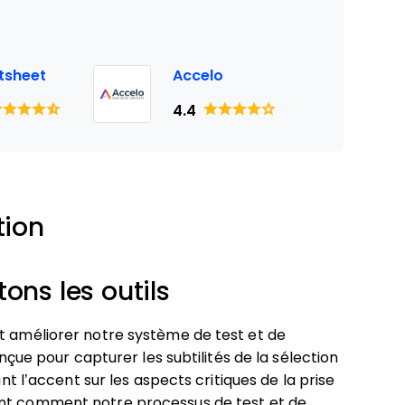
tsheet
Accelo
4.4
tion
ns les outils
et améliorer notre système de test et de
onçue pour capturer les subtilités de la sélection
ant l’accent sur les aspects critiques de la prise
nt comment notre processus de test et de