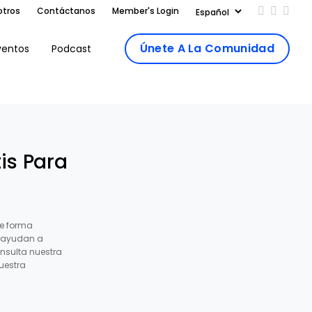
otros
Contáctanos
Member's Login
Add us on
Follow 
Follo
Únete A La Comunidad
ventos
Podcast
is Para
e forma
s ayudan a
nsulta nuestra
uestra