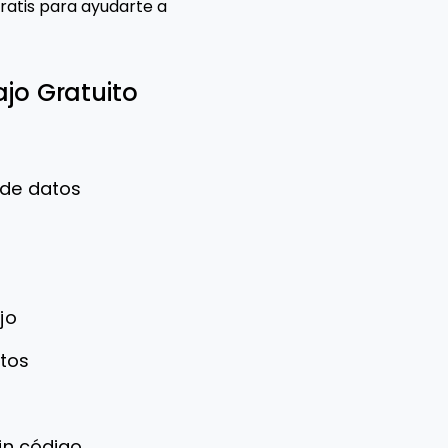
ratis para ayudarte a
ajo Gratuito
 de datos
jo
ntos
in código