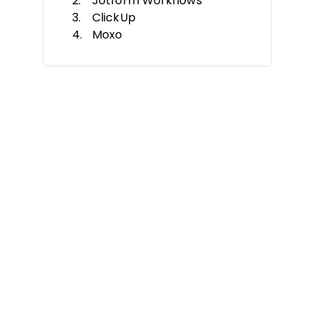
Jotform Workflows
ClickUp
Moxo
Qntrl
Nanonets
FigJam
Process Street
OpenProject
DocuWare
Cuándo Usar Software de Flujo
de Trabajo Gratis
Otro Software de Flujo de
Trabajo Gratis
Reseñas Relacionadas
Criterios de Selección
Cómo Elegir
Tendencias
Software de Flujo de Trabajo
Gratis Explicado