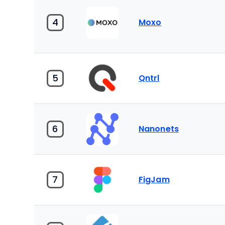
4
Moxo
5
Qntrl
6
Nanonets
7
FigJam