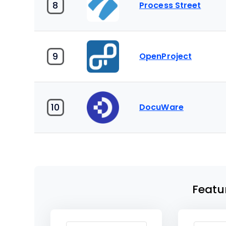
8
Process Street
9
OpenProject
10
DocuWare
Featu