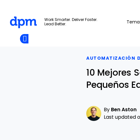
The Digital Project Manager
Work Smarter. Deliver Faster.
Tema
Lead Better.
Add as
a
Únete A La
preferred
Skip to main content
Opens new window
Comunidad
source
on
Google
AUTOMATIZACIÓN D
10 Mejores S
Pequeños Eq
By
Ben Aston
Last updated on