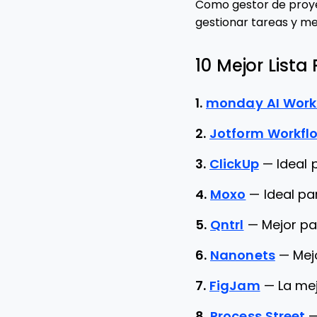
Como gestor de proyec
gestionar tareas y mej
10 Mejor Lista
1.
monday AI Wor
2.
Jotform Workfl
3.
ClickUp
—
Ideal 
4.
Moxo
—
Ideal pa
5.
Qntrl
—
Mejor pa
6.
Nanonets
—
Mej
7.
FigJam
—
La mej
8.
Process Street