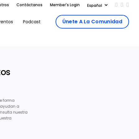
otros
Contáctanos
Member's Login
Add us on
Follow 
Follo
Únete A La Comunidad
ventos
Podcast
tos
e forma
s ayudan a
nsulta nuestra
uestra