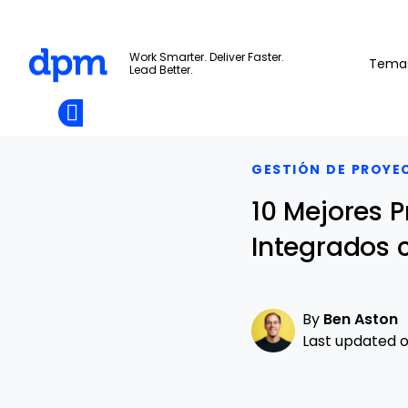
The Digital Project Manager
Work Smarter. Deliver Faster.
Tema
Lead Better.
Add as
a
Únete A La
preferred
Skip to main content
Opens new window
Comunidad
source
on
Google
GESTIÓN DE PROYE
10 Mejores 
Integrados 
By
Ben Aston
Last updated on