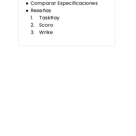
Comparar Especificaciones
Reseñas
TaskRay
Scoro
Wrike
Miro
VOGSY
Dock
Nifty
ProofHub
Teamwork.com
Podio
Otros Programas de Gestión de
Proyectos Integrados con
Salesforce
Reseñas Relacionadas
Criterios de Selección
Cómo Elegir
Tendencias