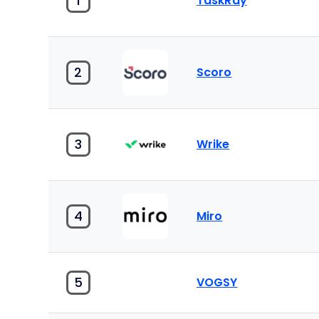
1
TaskRay
2
Scoro
3
Wrike
4
Miro
5
VOGSY