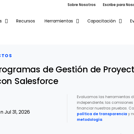
Sobre Nosotros
Escribe para Nos
Recursos
E
s
Herramientas
Capacitación
CTOS
Programas de Gestión de Proyec
con Salesforce
Evaluamos las herramientas d
independiente; las comisione
financiar nuestras pruebas. Co
 Jul 31, 2026
política de transparencia
y n
metodología
.