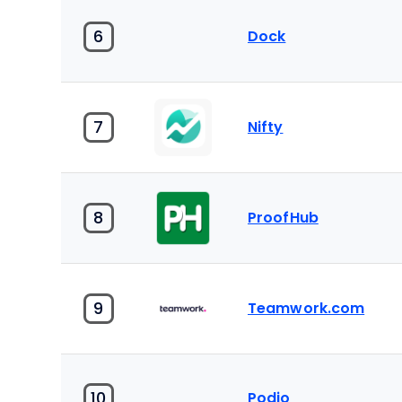
6
Dock
7
Nifty
8
ProofHub
9
Teamwork.com
10
Podio