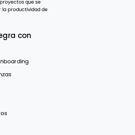
 proyectos que se
 la productividad de
tegra con
onboarding
anzas
tos