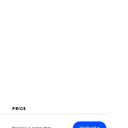
¿Qué es un Programa de
Gestión de Proyectos que se
Integra con Salesforce?
Características
Beneficios
Costos y Precios
Preguntas Frecuentes
PRICE