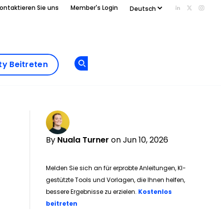
ontaktieren Sie uns
Member's Login
Add us on Li
Follow us
Follo
Add as
a
Community
preferred
y Beitreten
Opens new window
Beitreten
source
on
Google
By
Nuala Turner
on Jun 10, 2026
Melden Sie sich an für erprobte Anleitungen, KI-
gestützte Tools und Vorlagen, die Ihnen helfen,
bessere Ergebnisse zu erzielen.
Kostenlos
Opens new window
beitreten