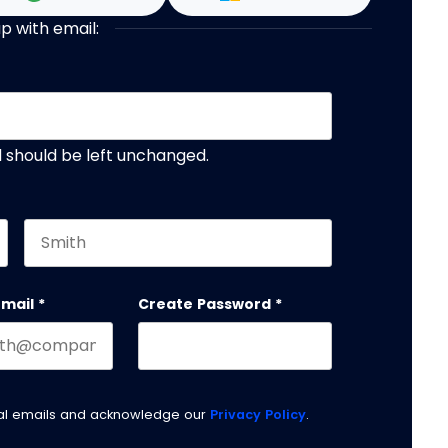
up with email:
nd should be left unchanged.
Last name
email
*
Create Password
*
nal emails and acknowledge our
Privacy Policy
.