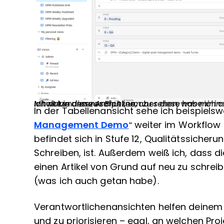
Ich nutze diese Ansicht, um zu sehen, was mir in 
Es gibt noch weitere Inhalte in unserer Pipeline, aber diese habe ich ausgeblendet, um die Privatsphäre unserer Mitwirkenden zu schützen.
In der Tabellenansicht sehe ich beispielswe
Management Demo
“ weiter im Workflow f
befindet sich in Stufe 12, Qualitätssicher
Schreiben, ist. Außerdem weiß ich, dass 
einen Artikel von Grund auf neu zu schre
(was ich auch getan habe).
Verantwortlichenansichten helfen deinem
und zu priorisieren – egal, an welchen Pro