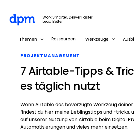
The Digital Project Manager
Work Smarter. Deliver Faster.
Lead Better.
Skip to main content
Ressourcen
Themen
Werkzeuge
Ausb
PROJEKTMANAGEMENT
7 Airtable-Tipps & Tr
es täglich nutzt
Wenn Airtable das bevorzugte Werkzeug deiner 
findest du hier meine Lieblingstipps und -tricks,
auf unserer Nutzung von Airtable beim Digital Pr
Automatisierungen und vieles mehr einsetzen.