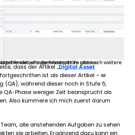
Airtable aktuell zugewiesen ist.
ise, dass der Artikel „
Digital Asset
ortgeschritten ist als dieser Artikel – er
ung (QA), während dieser noch in Stufe 5,
die QA-Phase weniger Zeit beansprucht als
iben. Also kümmere ich mich zuerst darum
 Team, alle anstehenden Aufgaben zu sehen
jekten sie arbeiten. Ergänzend dazu kann ein