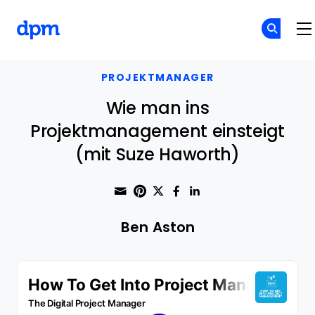
The Digital Project Manager
Skip to main content
PROJEKTMANAGER
Wie man ins
Projektmanagement einsteigt
(mit Suze Haworth)
Share through Email
Print this page
Share on Pinterest
Share on Twitter
Share on Faceboo
Share on Linke
Ben Aston