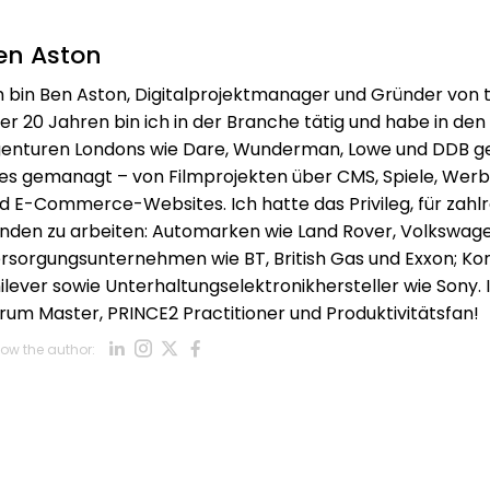
en Aston
h bin Ben Aston, Digitalprojektmanager und Gründer von
er 20 Jahren bin ich in der Branche tätig und habe in den
enturen Londons wie Dare, Wunderman, Lowe und DDB ge
les gemanagt – von Filmprojekten über CMS, Spiele, Werb
d E-Commerce-Websites. Ich hatte das Privileg, für zah
nden zu arbeiten: Automarken wie Land Rover, Volkswag
rsorgungsunternehmen wie BT, British Gas und Exxon; 
ilever sowie Unterhaltungselektronikhersteller wie Sony. Ic
rum Master, PRINCE2 Practitioner und Produktivitätsfan!
Opens new window
Opens new window
Opens new window
Opens new window
low the author:
Opens new window