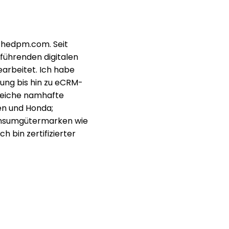
 thedpm.com. Seit
 führenden digitalen
arbeitet. Ich habe
ung bis hin zu eCRM-
lreiche namhafte
en und Honda;
Konsumgütermarken wie
h bin zertifizierter