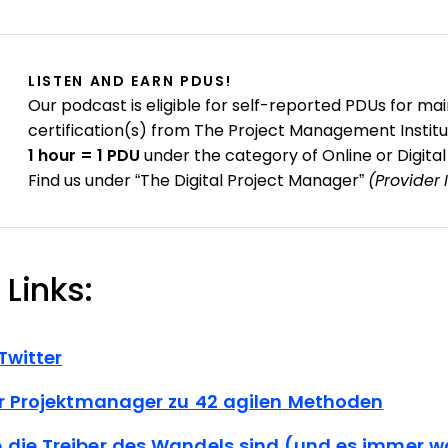
LISTEN AND EARN PDUS!
Our podcast is eligible for self-reported PDUs for mai
certification(s) from The Project Management Institu
1 hour = 1 PDU
under the category of Online or Digital
Find us under “The Digital Project Manager”
(Provider 
Links:
Twitter
ür Projektmanager zu 42 agilen Methoden
 die Treiber des Wandels sind (und es immer w