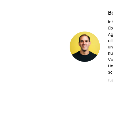
B
Ic
üb
Ag
al
un
Ku
Ve
Un
Sc
Fol