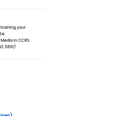
ntaining your
te.
 Media in CCRS.
ID: 5891)
aren)