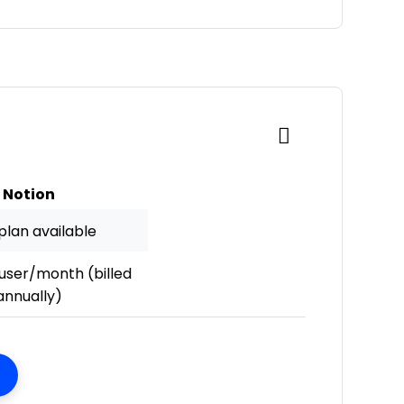
Notion
plan available
user/month (billed
annually)
ens New Window