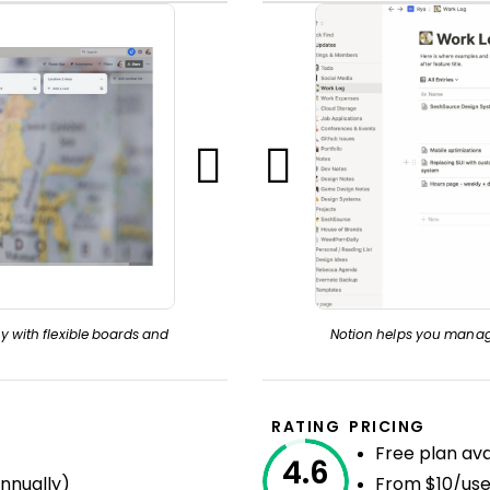
y with flexible boards and
Notion helps you manage
RATING
PRICING
Free plan ava
4.6
nnually)
From $10/use