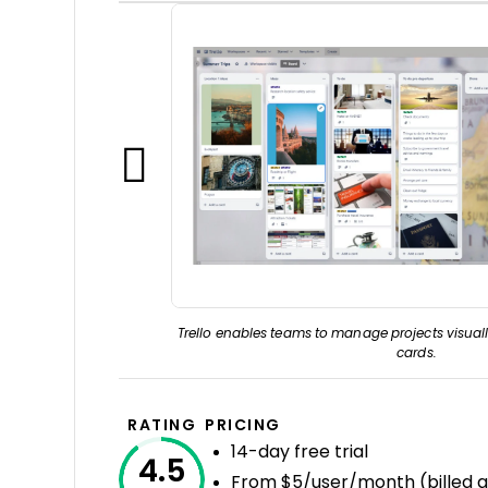
Trello enables teams to manage projects visuall
cards.
RATING
PRICING
14-day free trial
4.5
From $5/user/month (billed a