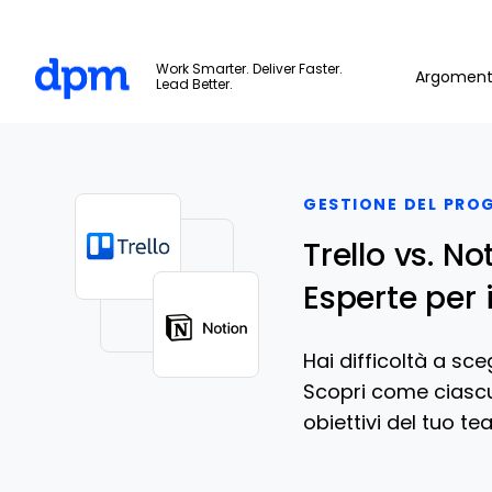
The Digital Project Manager
Work Smarter. Deliver Faster.
Argoment
Lead Better.
Skip to main content
GESTIONE DEL PRO
Trello vs. N
Esperte per 
Hai difficoltà a sce
Scopri come ciascu
obiettivi del tuo te