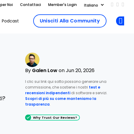
 per Noi
Contattaci
Member's Login
Add us on
Follow 
Follo
Unisciti Alla Community
Podcast
Op
By
Galen Low
on Jun 20, 2026
I clic sui link qui sotto possono generare una
commissione, che sostiene i nostri
test e
recensioni indipendenti
di software e servizi.
ti?
Scopri di più su come manteniamo la
trasparenza
.
Why Trust Our Reviews?