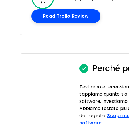
/5
Opens New Win
Read Trello Review
Perché pu
Testiamo e recensia
sappiamo quanto sia f
software. Investiamo 
Abbiamo testato più di
dettagliate.
Scopri c
software
.