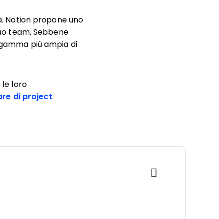
tà. Notion propone uno
l tuo team. Sebbene
a gamma più ampia di
 le loro
re di project