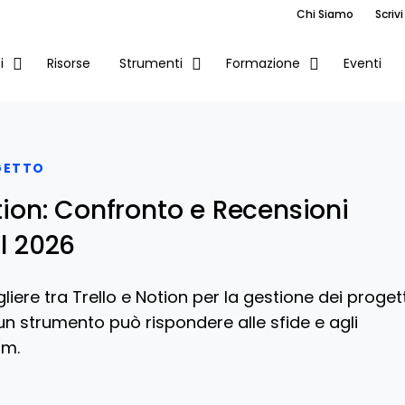
Chi Siamo
Scrivi
Risorse
Eventi
i
Strumenti
Formazione
GETTO
otion: Confronto e Recensioni
il 2026
gliere tra Trello e Notion per la gestione dei proget
n strumento può rispondere alle sfide e agli
am.