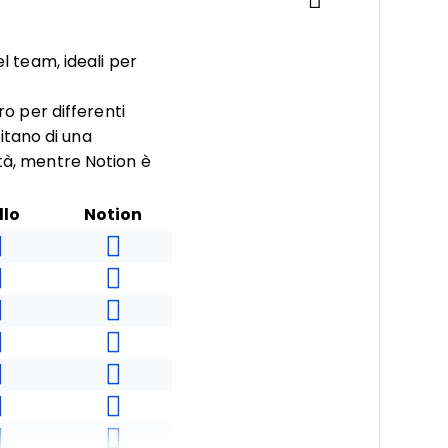
el team, ideali per
ro per differenti
itano di una
ità, mentre Notion è
llo
Notion