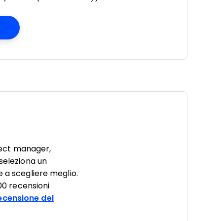
Opens New Window
ject manager,
 seleziona un
e a scegliere meglio.
000 recensioni
ecensione del