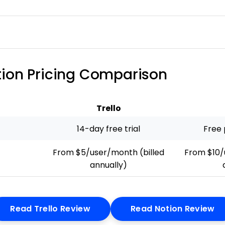
otion Pricing Comparison
Trello
14-day free trial
Free 
From $5/user/month (billed
From $10/
annually)
Opens New Window
Op
Read Trello Review
Read Notion Review