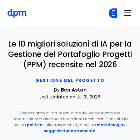
The Digital Project Manager
Un
Un
Skip to main content
Le 10 migliori soluzioni di IA per la
Gestione del Portafoglio Progetti
(PPM) recensite nel 2026
GESTIONE DEL PROGETTO
By
Ben Aston
Last updated on Jul 31, 2026
Recensiamo gli strumenti in modo indipendente e le
commissioni ci aiutano a finanziare i nostri test. Consulta la
nostra
politica
sulla trasparenza, la nostra
metodologia
o
suggerisci uno strumento
.