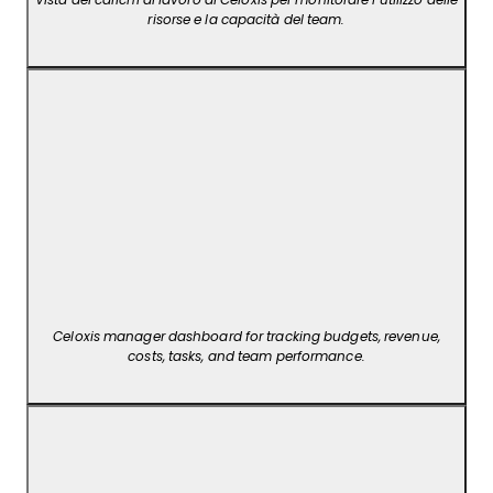
Vista dei carichi di lavoro di Celoxis per monitorare l’utilizzo delle
risorse e la capacità del team.
Celoxis manager dashboard for tracking budgets, revenue,
costs, tasks, and team performance.