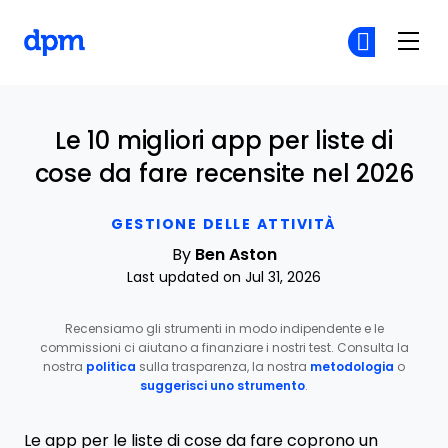
The Digital Project Manager
Un
Un
Skip to main content
Le 10 migliori app per liste di
cose da fare recensite nel 2026
GESTIONE DELLE ATTIVITÀ
By
Ben Aston
Last updated on Jul 31, 2026
Recensiamo gli strumenti in modo indipendente e le
commissioni ci aiutano a finanziare i nostri test. Consulta la
nostra
politica
sulla trasparenza, la nostra
metodologia
o
suggerisci uno strumento
.
Le app per le liste di cose da fare coprono un