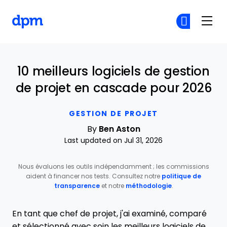
The Digital Project Manager
Re
Re
Skip to main content
10 meilleurs logiciels de gestion
de projet en cascade pour 2026
GESTION DE PROJET
By
Ben Aston
Last updated on Jul 31, 2026
Nous évaluons les outils indépendamment ; les commissions
aident à financer nos tests. Consultez notre
politique de
transparence
et notre
méthodologie
.
En tant que chef de projet, j'ai examiné, comparé
et sélectionné avec soin les meilleurs logiciels de