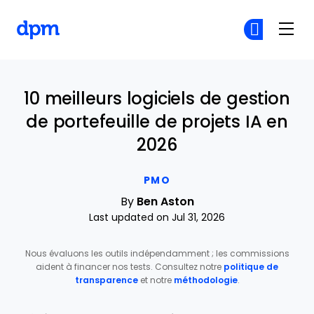
The Digital Project Manager
Re
Re
Skip to main content
10 meilleurs logiciels de gestion
de portefeuille de projets IA en
2026
PMO
By
Ben Aston
Last updated on Jul 31, 2026
Nous évaluons les outils indépendamment ; les commissions
aident à financer nos tests. Consultez notre
politique de
transparence
et notre
méthodologie
.