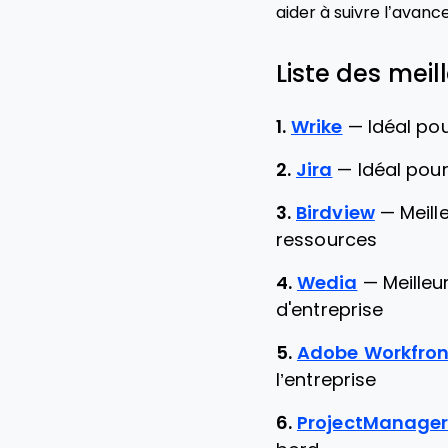
aider à suivre l’avan
Liste des meil
1.
Wrike
—
Idéal pou
2.
Jira
—
Idéal pour
3.
Birdview
—
Meill
ressources
4.
Wedia
—
Meilleu
d'entreprise
5.
Adobe Workfron
l’entreprise
6.
ProjectManage