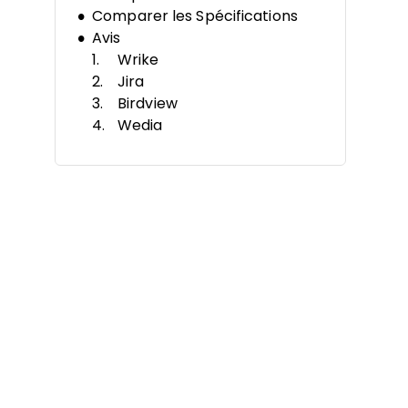
Comparer les Spécifications
Avis
Wrike
Jira
Birdview
Wedia
Adobe Workfront
ProjectManager
ITM Platform
Project Insight
Parallax
Planview Vantage
Autres Outils de Suivi de Gestion
de Projet
Avis Associés
Critères de Sélection
Comment Choisir
Tendances des Logiciels de