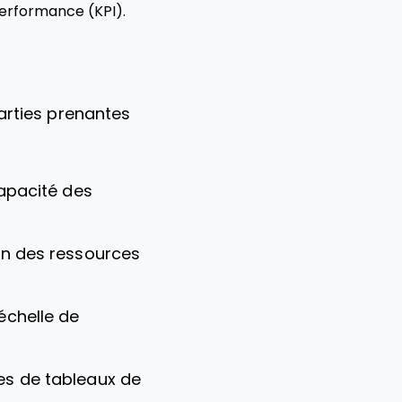
performance (KPI).
parties prenantes
capacité des
ion des ressources
’échelle de
les de tableaux de