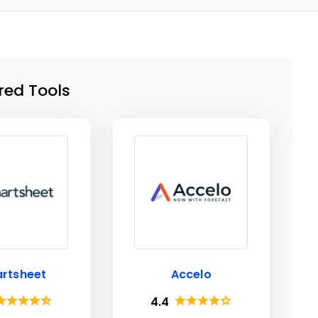
red Tools
rtsheet
Accelo
4.4