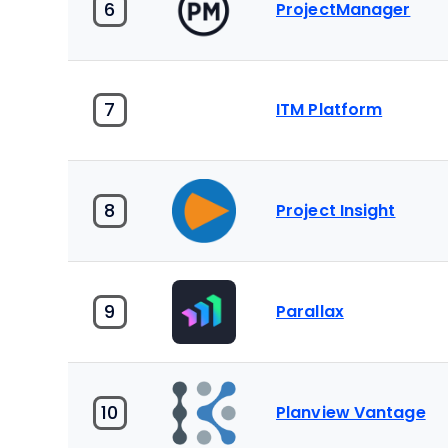
6
ProjectManager
7
ITM Platform
8
Project Insight
9
Parallax
10
Planview Vantage