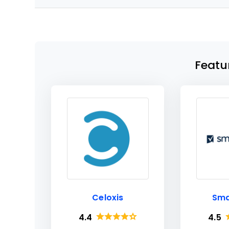
Featu
Celoxis
Sma
4.4
4.5