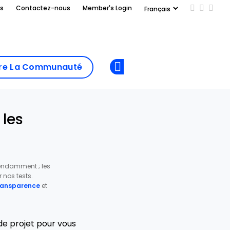
us
Contactez-nous
Member's Login
Add us on
Follow 
Follo
Add as
a
Rejoindre La
preferred
dre La Communauté
Opens new window
Communau
source
on
Google
 les
pendamment ; les
nos tests.
transparence
et
 de projet pour vous