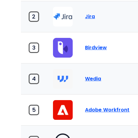
2
Jira
3
Birdview
4
Wedia
5
Adobe Workfront