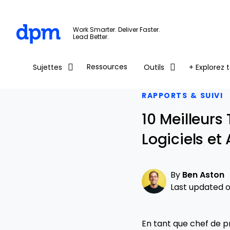
The Digital Project Manager
Work Smarter. Deliver Faster.
Lead Better.
Skip to main content
Ressources
Sujettes
Outils
+ Explorez t
RAPPORTS & SUIVI
10 Meilleurs
Logiciels et
By
Ben Aston
Last updated on
En tant que chef de pr