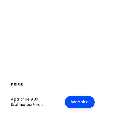
Tableaux de Bord de Projet
Explication des Logiciels de
Tableau de Bord de Projet
Fonctionnalités
FAQ
PRICE
À partir de 9,80
Website
$/utilisateur/mois