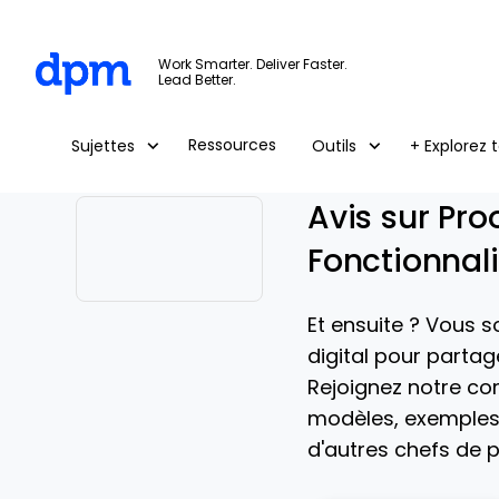
The Digital Project Manager
Work Smarter. Deliver Faster.
Lead Better.
Skip to main content
Ressources
Sujettes
Outils
+ Explorez t
Avis sur Pro
Fonctionnali
Opens new window
Et ensuite ? Vous 
digital pour parta
Rejoignez notre c
modèles, exemples 
d'autres chefs de pr