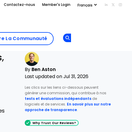
Contactez-nous
Member's Login
Add us on Li
Follow us
Follo
Add as
a
Rejoindre La
preferred
dre La Communauté
Opens new window
Communau
source
on
Google
,
By
Ben Aston
Last updated on Jul 31, 2026
Les clics sur les liens ci-dessous peuvent
générer une commission, qui contribue à nos
tests et évaluations indépendants
de
logiciels et de services.
En savoir plus sur notre
es
approche de transparence
.
Why Trust Our Reviews?