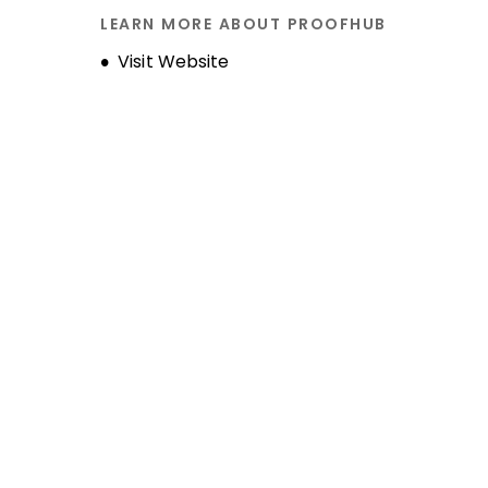
LEARN MORE ABOUT PROOFHUB
Historique de l'entreprise
Opens new window
Visit Website