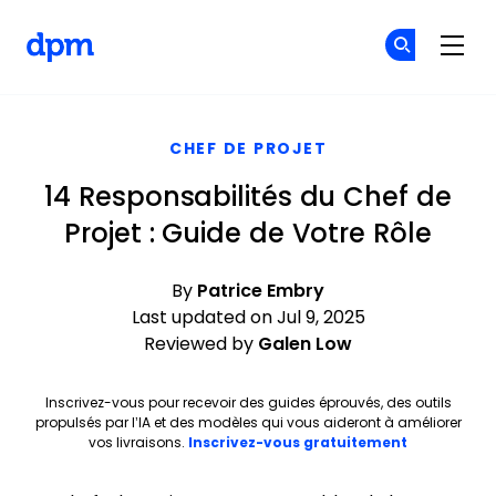
The Digital Project Manager
Re
Re
Skip to main content
CHEF DE PROJET
14 Responsabilités du Chef de
Projet : Guide de Votre Rôle
By
Patrice Embry
Last updated on Jul 9, 2025
Reviewed by
Galen Low
Inscrivez-vous pour recevoir des guides éprouvés, des outils
propulsés par l’IA et des modèles qui vous aideront à améliorer
Opens new 
vos livraisons.
Inscrivez-vous gratuitement