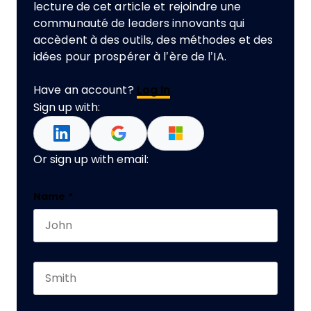
lecture de cet article et rejoindre une
communauté de leaders innovants qui
accèdent à des outils, des méthodes et des
idées pour prospérer à l’ère de l’IA.
Have an account?
Log In
Sign up with:
Or sign up with email:
Email
Name
*
First name
This field is for validation purposes and should 
Last name