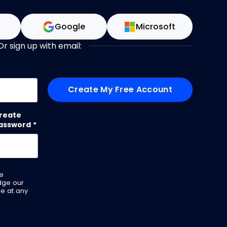
n
Google
Microsoft
Or sign up with email:
me
reate
assword
*
ve
dge our
be at any