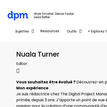
The Digital Project Manager
Work Smarter. Deliver Faster.
Lead Better.
Skip to main content
Ressources
Sujettes
Outils
+ Explorez t
Nuala Turner
Editor
Vous souhaitez être évalué ?
Découvrez-en plu
Mon expérience
Je suis rédactrice chez The Digital Project Mana
primée, depuis 3 ans. J’apporte un point de vue é
passion pour la création d’une communauté d’e