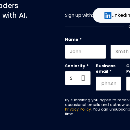
eaders
with AI.
Sign up with:
LinkedI
Name
*
First name
Last na
Seniority
*
Business
C
email
*
P
By submitting you agree to recei
occasional emails and acknowle
Privacy Policy
. You can unsubscri
time.