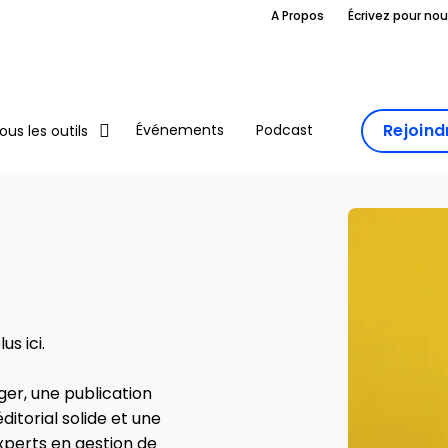
A Propos
Écrivez pour no
Rejoin
Événements
Podcast
ous les outils
s ici.
ger, une publication
ditorial solide et une
xperts en gestion de