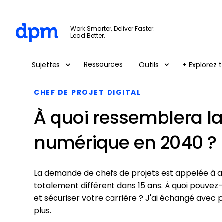
The Digital Project Manager
Work Smarter. Deliver Faster.
Lead Better.
Skip to main content
Ressources
Sujettes
Outils
+ Explorez t
CHEF DE PROJET DIGITAL
À quoi ressemblera la
numérique en 2040 ?
La demande de chefs de projets est appelée à a
totalement différent dans 15 ans. À quoi pouvez
et sécuriser votre carrière ? J'ai échangé avec p
plus.