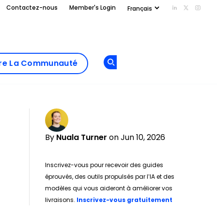
Contactez-nous
Member's Login
Add us on Li
Follow us
Follo
Add as
a
Rejoindre La
preferred
dre La Communauté
Opens new window
Communau
source
on
Google
By
Nuala Turner
on Jun 10, 2026
Inscrivez-vous pour recevoir des guides
éprouvés, des outils propulsés par l’IA et des
modèles qui vous aideront à améliorer vos
Opens new w
livraisons.
Inscrivez-vous gratuitement