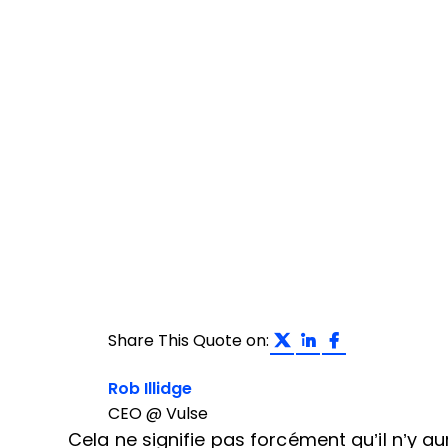
Share on Twit
Share on L
Share on
Share This Quote on:
Opens new window
Rob Illidge
CEO @ Vulse
Cela ne signifie pas forcément qu’il n’y a