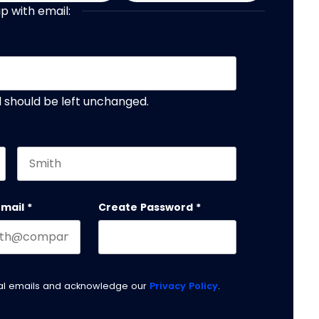
up with email:
nd should be left unchanged.
Last name
email
*
Create Password
*
nal emails and acknowledge our
Privacy Policy
.