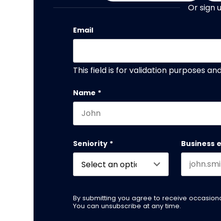
Or sign 
Email
This field is for validation purposes a
Name
*
First name
Seniority
*
Business 
By submitting you agree to receive occasio
You can unsubscribe at any time.