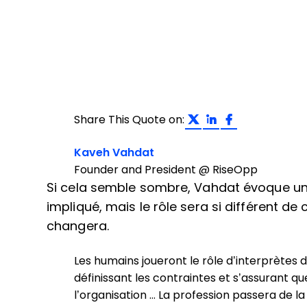
Share on Twit
Share on L
Share on
Share This Quote on:
Opens new window
Kaveh Vahdat
Founder and President @ RiseOpp
Si cela semble sombre, Vahdat évoque un 
impliqué, mais le rôle sera si différent de 
changera.
Les humains joueront le rôle d’interprètes du
définissant les contraintes et s’assurant que
l’organisation … La profession passera de la 