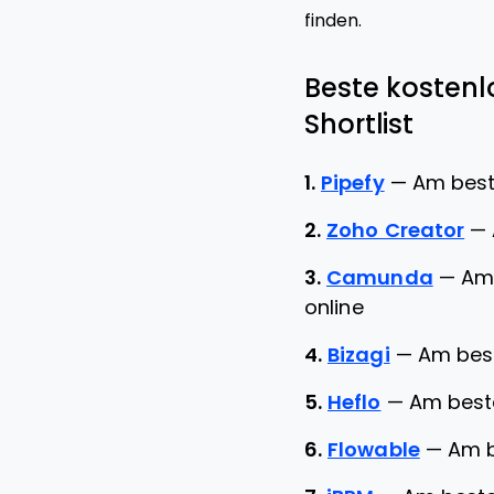
finden.
Beste kosten
Shortlist
1.
Pipefy
—
Am best
2.
Zoho Creator
—
3.
Camunda
—
Am 
online
4.
Bizagi
—
Am best
5.
Heflo
—
Am best
6.
Flowable
—
Am b