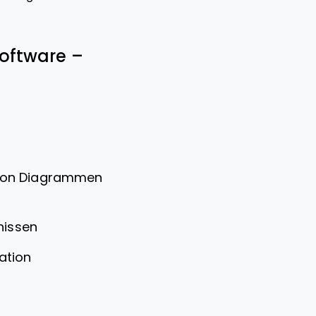
oftware –
 von Diagrammen
nissen
ation