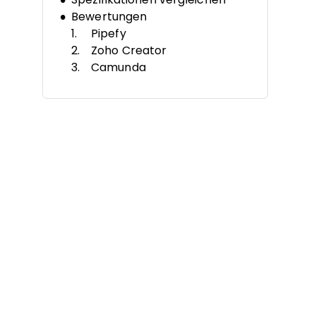
Bewertungen
Pipefy
Zoho Creator
Camunda
Bizagi
Heflo
Flowable
jBPM
Imixs-Workflow
Activepieces
ADONIS:Community Edition
Weitere kostenlose Software
für
Geschäftsprozessmanagement
Ähnliche Bewertungen
Auswahlkriterien
So wählen Sie aus
Was ist kostenlose Software für