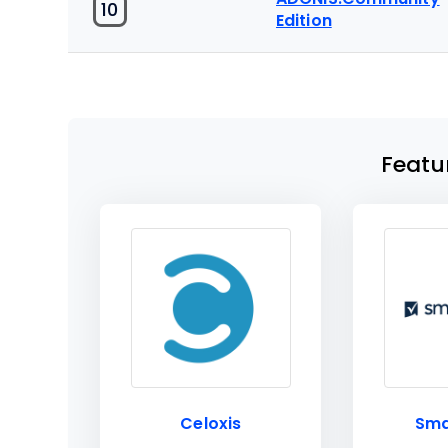
10
Edition
Featu
Celoxis
Sma