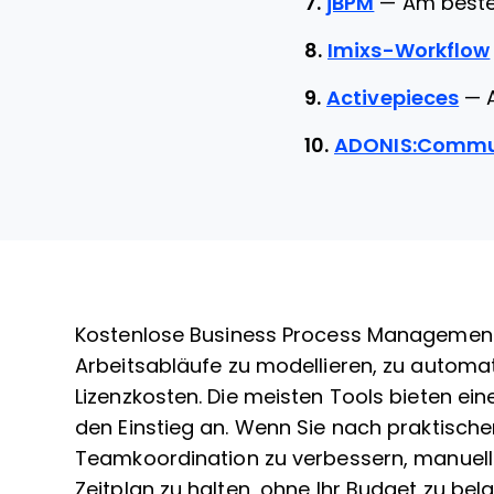
7.
jBPM
—
Am beste
8.
Imixs-Workflow
9.
Activepieces
—
10.
ADONIS:Commun
Kostenlose Business Process Management 
Arbeitsabläufe zu modellieren, zu automa
Lizenzkosten. Die meisten Tools bieten ein
den Einstieg an. Wenn Sie nach praktische
Teamkoordination zu verbessern, manuelle
Zeitplan zu halten, ohne Ihr Budget zu bela