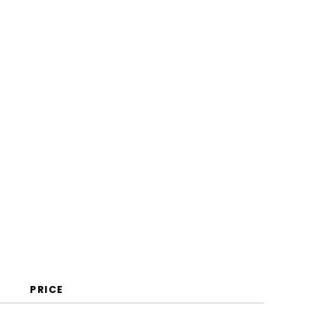
Geschäftsprozessmanagement?
Funktionen
Vorteile
Kosten & Preise
FAQs
PRICE