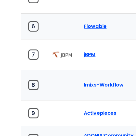
6
Flowable
7
jBPM
8
Imixs-Workflow
9
Activepieces
ADONIS:Community