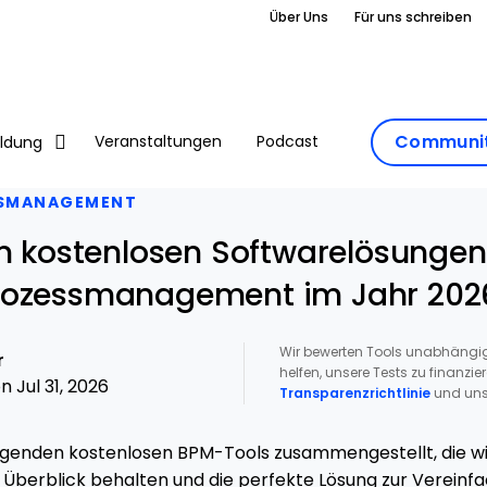
Über Uns
Für uns schreiben
Communit
Veranstaltungen
Podcast
ildung
SMANAGEMENT
en kostenlosen Softwarelösungen
rozessmanagement im Jahr 202
Wir bewerten Tools unabhängig
r
helfen, unsere Tests zu finanzie
 Jul 31, 2026
Transparenzrichtlinie
und uns
agenden kostenlosen BPM-Tools zusammengestellt, die wi
 Überblick behalten und die perfekte Lösung zur Vereinf