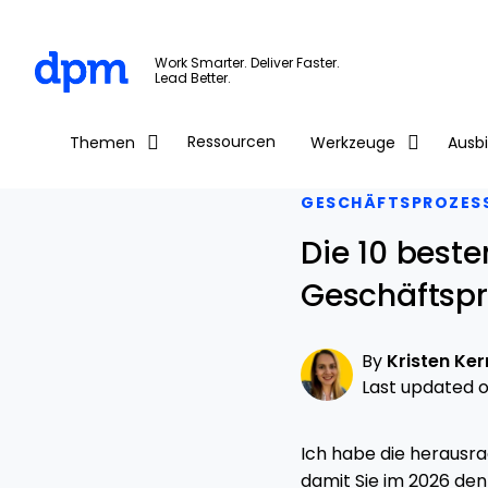
The Digital Project Manager
Work Smarter. Deliver Faster.
Lead Better.
Skip to main content
Ressourcen
Themen
Werkzeuge
Ausb
GESCHÄFTSPROZES
Die 10 best
Geschäftsp
By
Kristen Ker
Last updated on
Ich habe die herausr
damit Sie im 2026 den