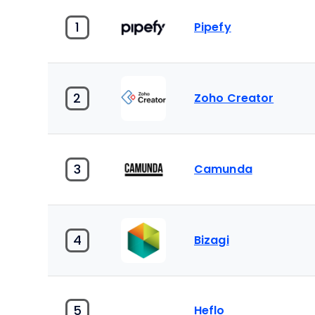
1
Pipefy
2
Zoho Creator
3
Camunda
4
Bizagi
5
Heflo