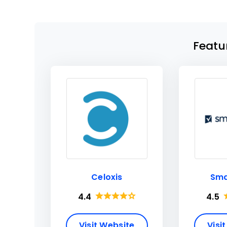
Featu
Celoxis
Sma
4.4
4.5
Visit Website
Visi