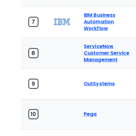
IBM Business
7
Automation
Workflow
ServiceNow
8
Customer Service
Management
9
OutSystems
10
Pega