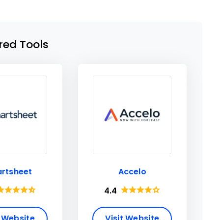
red Tools
rtsheet
Accelo
4.4
t Website
Visit Website