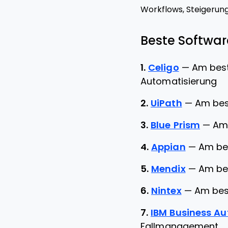
Workflows, Steigerung
Beste Software
1.
Celigo
—
Am best
Automatisierung
2.
UiPath
—
Am bes
3.
Blue Prism
—
Am 
4.
Appian
—
Am be
5.
Mendix
—
Am bes
6.
Nintex
—
Am bes
7.
IBM Business A
Fallmanagement