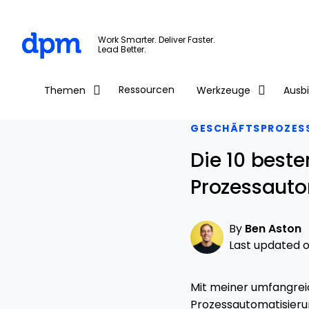
The Digital Project Manager
Work Smarter. Deliver Faster.
Lead Better.
Skip to main content
Ressourcen
Themen
Werkzeuge
Ausb
GESCHÄFTSPROZES
Die 10 beste
Prozessauto
By
Ben Aston
Last updated on
Mit meiner umfangrei
Prozessautomatisieru