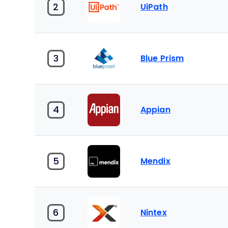
2
UiPath
3
Blue Prism
4
Appian
5
Mendix
6
Nintex