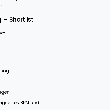
n.
 – Shortlist
ow-
rung
agen
egriertes BPM und