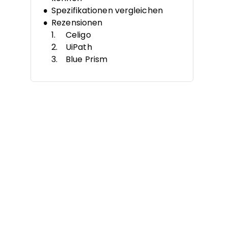
Spezifikationen vergleichen
Rezensionen
Celigo
UiPath
Blue Prism
Appian
Mendix
Nintex
IBM Business Automation
Workflow
ServiceNow Customer
Service Management
OutSystems
Pega
Weitere Software für digitale
Prozessautomatisierung
Verwandte Bewertungen
Auswahlkriterien