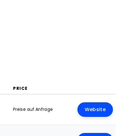
So wählen Sie aus
Trends bei Software für digitale
Prozessautomatisierung
Was ist Software für digitale
Prozessautomatisierung?
Funktionen
Vorteile
Kosten und Preise
FAQs
PRICE
e
Preise auf Anfrage
Website