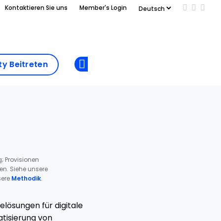
Kontaktieren Sie uns
Member's Login
Add us on
Follow 
Follo
Add as
a
Community
preferred
y Beitreten
Opens new window
Beitreten
source
on
Google
; Provisionen
ren. Siehe unsere
ere
Methodik
.
lösungen für digitale
tisierung von