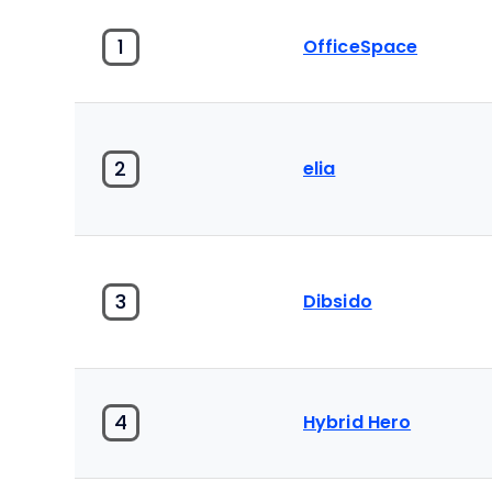
1
OfficeSpace
2
elia
3
Dibsido
4
Hybrid Hero