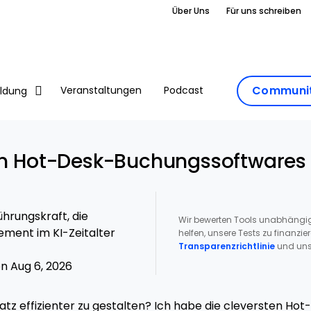
Über Uns
Für uns schreiben
Communit
Veranstaltungen
Podcast
ildung
en Hot-Desk-Buchungssoftwares
hrungskraft, die
Wir bewerten Tools unabhängig
ment im KI-Zeitalter
helfen, unsere Tests zu finanzie
Transparenzrichtlinie
und uns
n Aug 6, 2026
latz effizienter zu gestalten? Ich habe die cleversten Ho