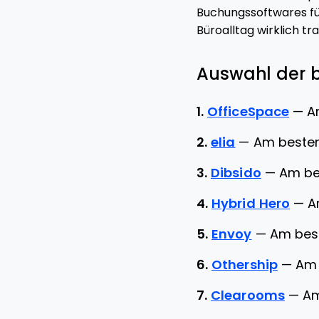
Buchungssoftwares fü
Büroalltag wirklich t
Auswahl der 
1.
OfficeSpace
—
A
2.
elia
—
Am besten
3.
Dibsido
—
Am be
4.
Hybrid Hero
—
A
5.
Envoy
—
Am best
6.
Othership
—
Am 
7.
Clearooms
—
Am