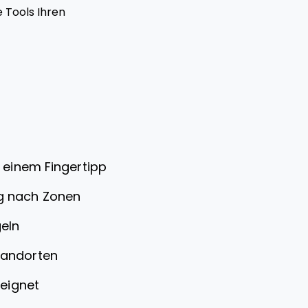
 Tools Ihren
 einem Fingertipp
g nach Zonen
eln
tandorten
eeignet