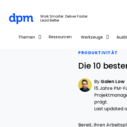
The Digital Project Manager
Work Smarter. Deliver Faster.
Lead Better.
Skip to main content
Ressourcen
Themen
Werkzeuge
Ausb
PRODUKTIVITÄT
Die 10 best
By
Galen Low
15 Jahre PM-Fü
Projektmanage
prägt.
Last updated o
Bereit, Ihren Arbeitsp