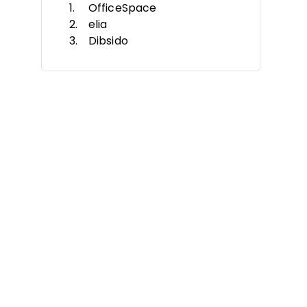
OfficeSpace
elia
Dibsido
Hybrid Hero
Envoy
Othership
Clearooms
Cloudbooking
Eptura Engage
Robin
Weitere Hot-Desk-
Buchungssoftwares
Ähnliche Bewertungen
Auswahlkriterien
Wie wähle ich aus?
Was ist eine Hot-Desk-
Buchungssoftware?
Funktionen
Vorteile