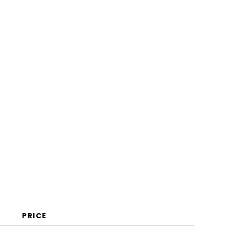
Kosten und Preise
FAQs
PRICE