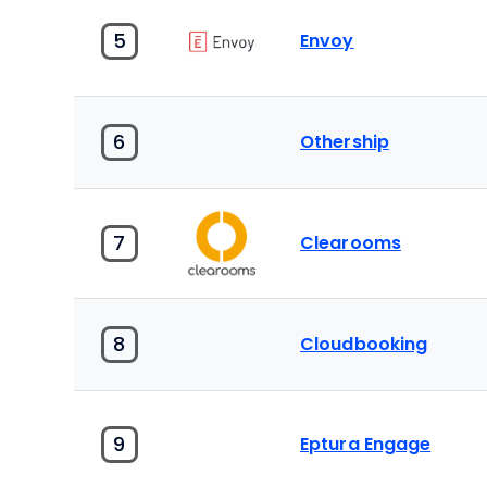
5
Envoy
6
Othership
7
Clearooms
8
Cloudbooking
9
Eptura Engage