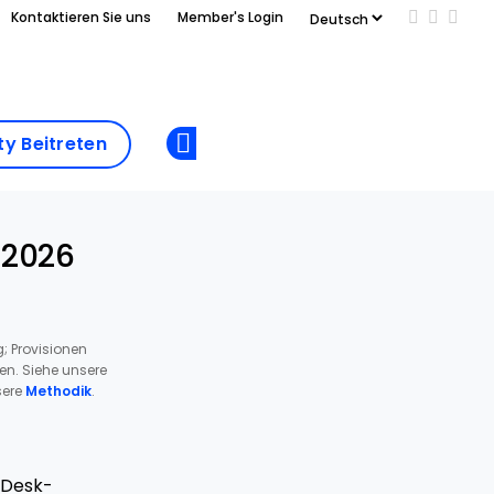
Kontaktieren Sie uns
Member's Login
Add us on
Follow 
Follo
Add as
a
Community
preferred
y Beitreten
Opens new window
Beitreten
source
on
Google
 2026
; Provisionen
ren. Siehe unsere
ere
Methodik
.
t-Desk-