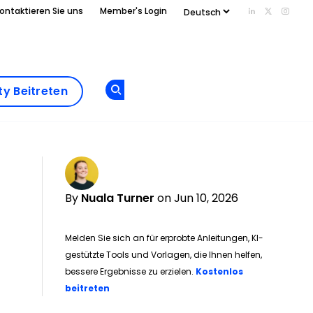
ontaktieren Sie uns
Member's Login
Add us on Li
Follow us
Follo
Add as
a
Community
preferred
y Beitreten
Opens new window
Beitreten
source
on
Google
By
Nuala Turner
on Jun 10, 2026
Melden Sie sich an für erprobte Anleitungen, KI-
gestützte Tools und Vorlagen, die Ihnen helfen,
bessere Ergebnisse zu erzielen.
Kostenlos
Opens new window
beitreten