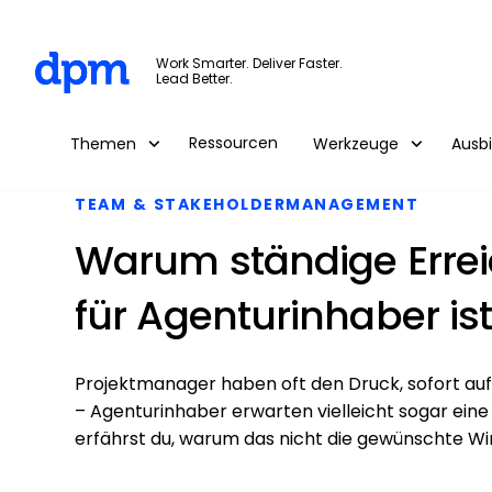
The Digital Project Manager
Work Smarter. Deliver Faster.
Lead Better.
Skip to main content
Ressourcen
Themen
Werkzeuge
Ausb
TEAM & STAKEHOLDERMANAGEMENT
Warum ständige Erreic
für Agenturinhaber is
Projektmanager haben oft den Druck, sofort au
– Agenturinhaber erwarten vielleicht sogar ein
erfährst du, warum das nicht die gewünschte Wi