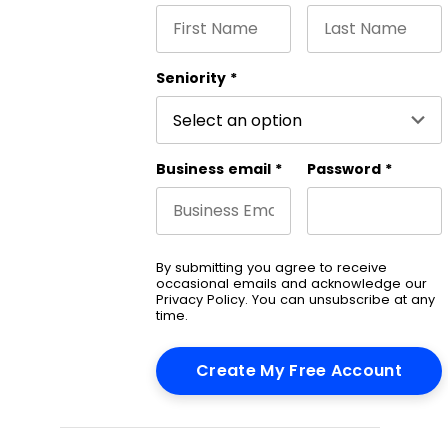
First name
Last name
This field is for validation purpose
Seniority
*
Business email
*
Password
*
By submitting you agree to receive
occasional emails and acknowledge our
Privacy Policy
. You can unsubscribe at any
time.