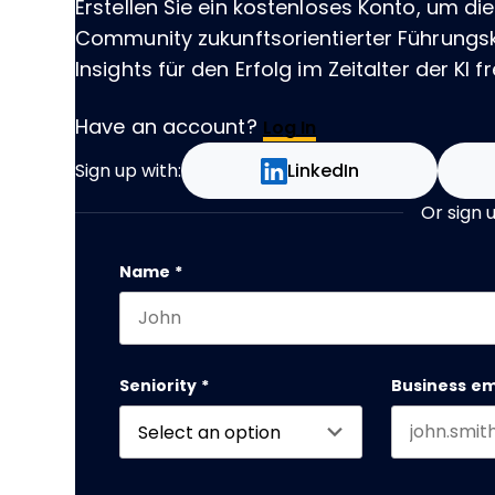
Erstellen Sie ein kostenloses Konto, um die
Community zukunftsorientierter Führungskr
Insights für den Erfolg im Zeitalter der KI fr
Have an account?
Log In
Sign up with:
LinkedIn
Or sign 
Email
Name
*
First name
This field is for validation purposes and
Seniority
*
Business em