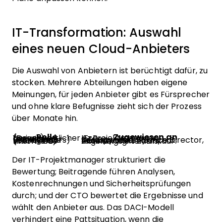
IT-Transformation: Auswahl
eines neuen Cloud-Anbieters
Die Auswahl von Anbietern ist berüchtigt dafür, zu
stocken. Mehrere Abteilungen haben eigene
Meinungen, für jeden Anbieter gibt es Fürsprecher
und ohne klare Befugnisse zieht sich der Prozess
über Monate hin.
Rolle
Zugewiesen an
Verantwortlicher (Driver)
IT-Projektmanager
Genehmiger (Approver)
CTO
Beitragende (Contributors)
Infrastructure Architect, Security Lead, Finance Director, DevOps Lead
Informierte (Informed)
Engineering-Teams, Abteilungsleiter, Einkauf
Der IT-Projektmanager strukturiert die
Bewertung; Beitragende führen Analysen,
Kostenrechnungen und Sicherheitsprüfungen
durch; und der CTO bewertet die Ergebnisse und
wählt den Anbieter aus. Das DACI-Modell
verhindert eine Pattsituation, wenn die