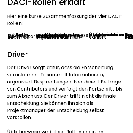
DACI-Rollen erklärt
Hier eine kurze Zusammenfassung der vier DACI-
Rollen:
Rolle
Kernaufgabe
Üblicherweise zugewiesene Anzahl
Typi
Driver
Begleitet den Entscheidungsprozess
1
Produk
Approver
Trifft die endgültige Entscheidung
1
VP of P
Contributor
Liefert Expertenwissen und Ratschläge
3–7
Ingenie
Informed
Wird über das Ergebnis informiert
Variiert
Teamleitung Vertrie
Driver
Der Driver sorgt dafür, dass die Entscheidung
vorankommt. Er sammelt Informationen,
organisiert Besprechungen, koordiniert Beiträge
von Contributors und verfolgt den Fortschritt bis
zum Abschluss. Der Driver trifft nicht die finale
Entscheidung. Sie können ihn sich als
Projektmanager der Entscheidung selbst
vorstellen.
Üblicherweise wird diese Rolle von einem