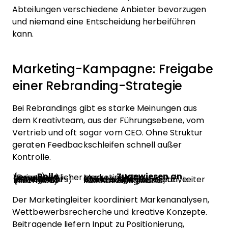
Abteilungen verschiedene Anbieter bevorzugen
und niemand eine Entscheidung herbeiführen
kann.
Marketing-Kampagne: Freigabe
einer Rebranding-Strategie
Bei Rebrandings gibt es starke Meinungen aus
dem Kreativteam, aus der Führungsebene, vom
Vertrieb und oft sogar vom CEO. Ohne Struktur
geraten Feedbackschleifen schnell außer
Kontrolle.
Rolle
Zugewiesen an
Verantwortlicher (Driver)
Marketingleiter
Genehmiger (Approver)
CMO
Beitragende (Contributors)
Brand Strategist, Creative Director, Vertriebsleiter, Leiter externe Agentur
Informierte (Informed)
Alle Abteilungsleiter, kundennahe Teams
Der Marketingleiter koordiniert Markenanalysen,
Wettbewerbsrecherche und kreative Konzepte.
Beitragende liefern Input zu Positionierung,