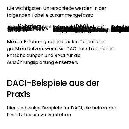
Die wichtigsten Unterschiede werden in der
folgenden Tabelle zusammengefasst:
Kriterium
DACI
Haupteinsatzgebiet
Entscheidungsfindung
Aufgaben- und
Fokus
Entscheidungen
Aufgaben und Erg
Anzahl der Rollen im Rahmenwerk
4 (Driver, Approver, Contributor, Informed)
4 (Responsible, Accountable, Consulte
Wer trägt das Ergebnis?
Approver
Accoun
Am besten geeignet für
Bereichsübergreifende Gruppenentscheidungen mit mehreren Stakeholdern
Projekte mit eindeutiger Au
Wann anwenden?
Bevor eine wichtige Entscheidung getroffen werden muss
Bei der Aufgabenverteilung über den Projektlebenszyklus hinweg
Vorteile
Verhindert Entscheidungsblockaden, klärt Befugnisse, beschleunigt Ergebnisse
Eindeutige Aufgabenverant
Grenzen
Weniger geeignet für kontinuierliches Aufgabenmanagement; kann sich in flachen oder agilen Kulturen hierarchisch anfühlen
Geht nicht direkt auf Entscheidungsb
Meiner Erfahrung nach erzielen Teams den
größten Nutzen, wenn sie DACI für strategische
Entscheidungen und RACI für die
Ausführungsplanung einsetzen.
DACI-Beispiele aus der
Praxis
Hier sind einige Beispiele für DACI, die helfen, den
Einsatz besser zu verstehen: