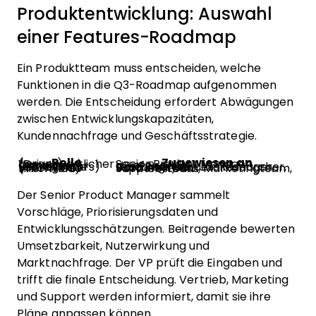
Produktentwicklung: Auswahl
einer Features-Roadmap
Ein Produktteam muss entscheiden, welche
Funktionen in die Q3-Roadmap aufgenommen
werden. Die Entscheidung erfordert Abwägungen
zwischen Entwicklungskapazitäten,
Kundennachfrage und Geschäftsstrategie.
Rolle
Zugewiesen an
Verantwortlicher (Driver)
Senior Product Manager
Genehmiger (Approver)
VP of Product
Beitragende (Contributors)
Lead Engineer, UX-Researcher, Customer Success Manager, Data Analyst
Informierte (Informed)
Vertriebsteam, Marketingteam, Support-Leads
Der Senior Product Manager sammelt
Vorschläge, Priorisierungsdaten und
Entwicklungsschätzungen. Beitragende bewerten
Umsetzbarkeit, Nutzerwirkung und
Marktnachfrage. Der VP prüft die Eingaben und
trifft die finale Entscheidung. Vertrieb, Marketing
und Support werden informiert, damit sie ihre
Pläne anpassen können.