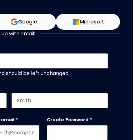
Google
Microsoft
 up with email:
 and should be left unchanged.
Last name
 email
*
Create Password
*