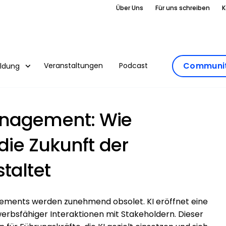
Über Uns
Für uns schreiben
K
Communit
Veranstaltungen
Podcast
ildung
anagement: Wie
 die Zukunft der
taltet
ements werden zunehmend obsolet. KI eröffnet eine
werbsfähiger Interaktionen mit Stakeholdern. Dieser