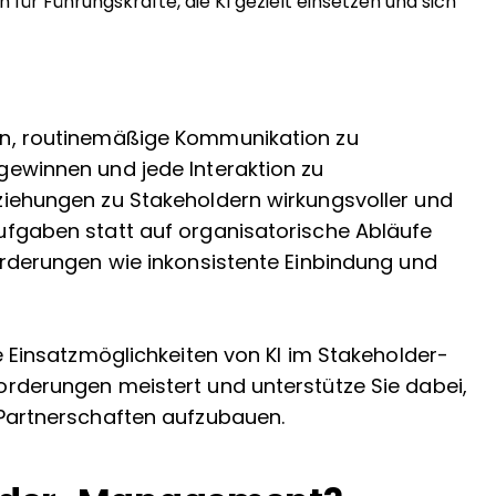
en für Führungskräfte, die KI gezielt einsetzen und sich
en, routinemäßige Kommunikation zu
gewinnen und jede Interaktion zu
ziehungen zu Stakeholdern wirkungsvoller und
ufgaben statt auf organisatorische Abläufe
orderungen wie inkonsistente Einbindung und
he Einsatzmöglichkeiten von KI im Stakeholder-
orderungen meistert und unterstütze Sie dabei,
 Partnerschaften aufzubauen.