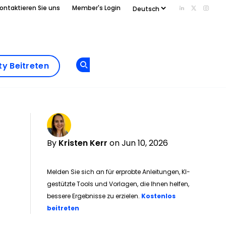
ontaktieren Sie uns
Member's Login
Add us on Li
Follow us
Follo
Add as
a
Community
preferred
y Beitreten
Opens new window
Beitreten
source
on
Google
By
Kristen Kerr
on Jun 10, 2026
Melden Sie sich an für erprobte Anleitungen, KI-
gestützte Tools und Vorlagen, die Ihnen helfen,
bessere Ergebnisse zu erzielen.
Kostenlos
Opens new window
beitreten