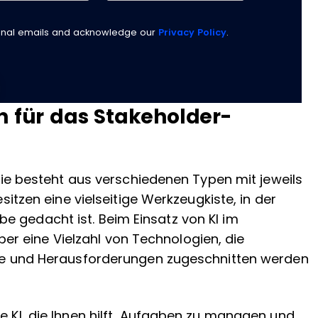
ional emails and acknowledge our
Privacy Policy
.
n für das Stakeholder-
; sie besteht aus verschiedenen Typen mit jeweils
esitzen eine vielseitige Werkzeugkiste, in der
e gedacht ist. Beim Einsatz von KI im
r eine Vielzahl von Technologien, die
isse und Herausforderungen zugeschnitten werden
e KI, die Ihnen hilft, Aufgaben zu managen und