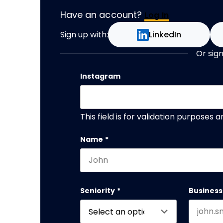
Have an account?
Log In
Sign up with:
LinkedIn
Or sign
Instagram
This field is for validation purposes
Name
*
First name
Seniority
*
Business