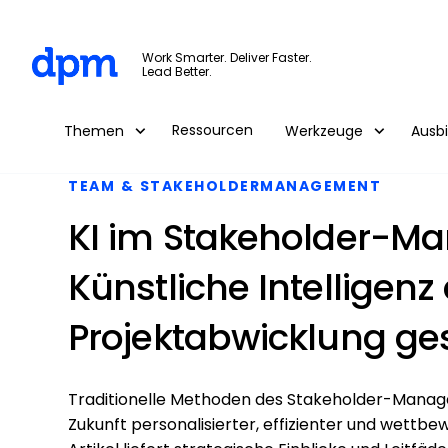
The Digital Project Manager
Work Smarter. Deliver Faster.
Lead Better.
Skip to main content
Ressourcen
Themen
Werkzeuge
Ausb
TEAM & STAKEHOLDERMANAGEMENT
KI im Stakeholder-M
Künstliche Intelligenz
Projektabwicklung ges
Traditionelle Methoden des Stakeholder-Manag
Zukunft personalisierter, effizienter und wettbe