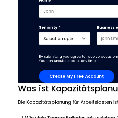
Name
*
First name
Seniority
*
Business 
By submitting you agree to receive occasio
You can unsubscribe at any time.
Was ist Kapazitätsplanu
Die Kapazitätsplanung für Arbeitslasten 