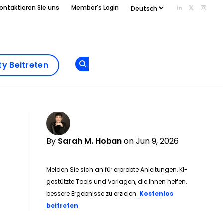
ontaktieren Sie uns
Member's Login
Add us on Li
Follow us
Follo
Add as
a
Community
preferred
y Beitreten
Opens new window
Beitreten
source
on
Google
By
Sarah M. Hoban
on Jun 9, 2026
Melden Sie sich an für erprobte Anleitungen, KI-
gestützte Tools und Vorlagen, die Ihnen helfen,
bessere Ergebnisse zu erzielen.
Kostenlos
Opens new window
beitreten