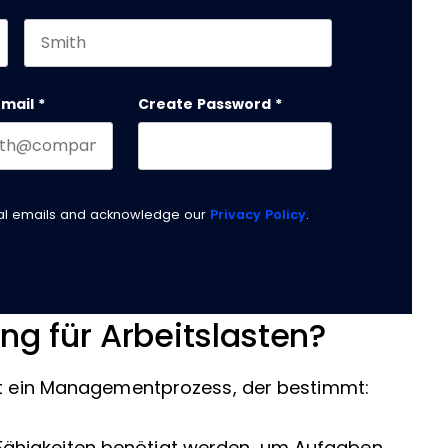
Last name
email
*
Create Password
*
nal emails and acknowledge our
Privacy Policy
.
ng für Arbeitslasten?
ist ein Managementprozess, der bestimmt: