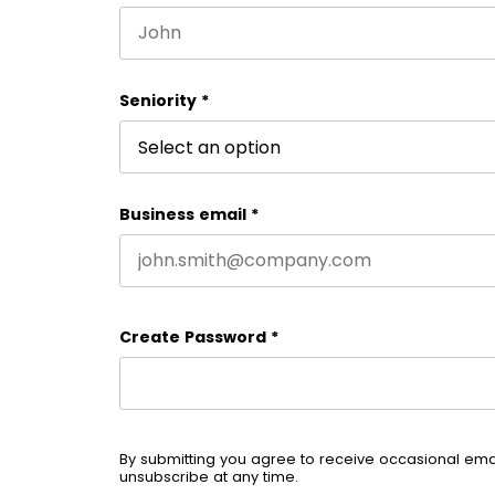
First name
Seniority
*
Business email
*
Create Password
*
By submitting you agree to receive occasional em
unsubscribe at any time.