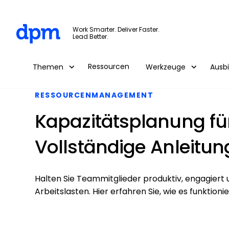
The Digital Project Manager
Work Smarter. Deliver Faster.
Lead Better.
Skip to main content
Ressourcen
Themen
Werkzeuge
Ausb
RESSOURCENMANAGEMENT
Kapazitätsplanung für
Vollständige Anleitun
Halten Sie Teammitglieder produktiv, engagiert 
Arbeitslasten. Hier erfahren Sie, wie es funktion