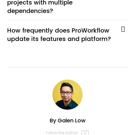
projects with multiple
dependencies?
How frequently does ProWorkflow
update its features and platform?
By
Galen Low
Opens new w
Opens new 
Follow the author: