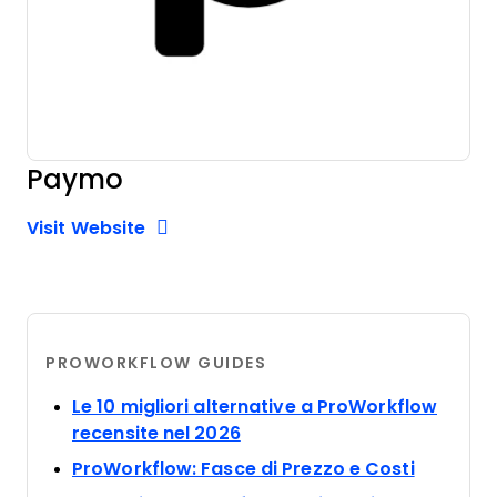
Paymo
Opens new window
Opens New Window
Visit Website
PROWORKFLOW GUIDES
Le 10 migliori alternative a ProWorkflow
Opens new window
recensite nel 2026
Opens n
ProWorkflow: Fasce di Prezzo e Costi