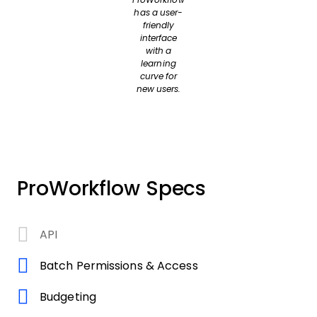
ProWorkflow
has a user-
friendly
interface
with a
learning
curve for
new users.
ProWorkflow Specs
API
Batch Permissions & Access
Budgeting