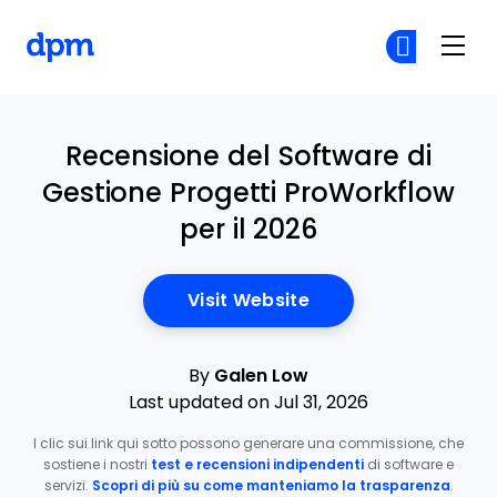
The Digital Project Manager
Un
Un
Skip to main content
Recensione del Software di
Gestione Progetti ProWorkflow
per il 2026
Opens New Window
Visit Website
By
Galen Low
Last updated on Jul 31, 2026
I clic sui link qui sotto possono generare una commissione, che
sostiene i nostri
test e recensioni indipendenti
di software e
servizi.
Scopri di più su come manteniamo la trasparenza
.