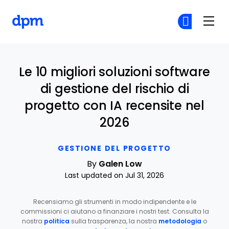
The Digital Project Manager
Un
Un
Skip to main content
Le 10 migliori soluzioni software
di gestione del rischio di
progetto con IA recensite nel
2026
GESTIONE DEL PROGETTO
By
Galen Low
Last updated on Jul 31, 2026
Recensiamo gli strumenti in modo indipendente e le
commissioni ci aiutano a finanziare i nostri test. Consulta la
nostra
politica
sulla trasparenza, la nostra
metodologia
o