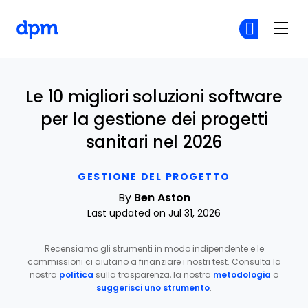
The Digital Project Manager
Un
Un
Skip to main content
Le 10 migliori soluzioni software
per la gestione dei progetti
sanitari nel 2026
GESTIONE DEL PROGETTO
By
Ben Aston
Last updated on Jul 31, 2026
Recensiamo gli strumenti in modo indipendente e le
commissioni ci aiutano a finanziare i nostri test. Consulta la
nostra
politica
sulla trasparenza, la nostra
metodologia
o
suggerisci uno strumento
.