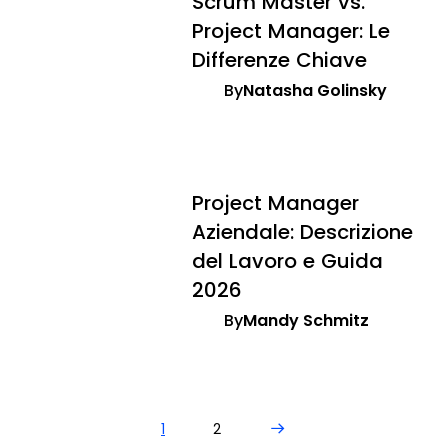
Scrum Master vs.
Project Manager: Le
Differenze Chiave
By
Natasha Golinsky
Project Manager
Aziendale: Descrizione
del Lavoro e Guida
2026
By
Mandy Schmitz
Next Page
1
2