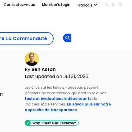
Contactez-nous
Member's Login
Add us on Li
Follow us
Follo
Add as
a
Rejoindre La
preferred
dre La Communauté
Opens new window
Communau
source
on
Google
By
Ben Aston
Last updated on Jul 31, 2026
Les clics sur les liens ci-dessous peuvent
générer une commission, qui contribue à nos
et
tests et évaluations indépendants
de
logiciels et de services.
En savoir plus sur notre
approche de transparence
.
Why Trust Our Reviews?