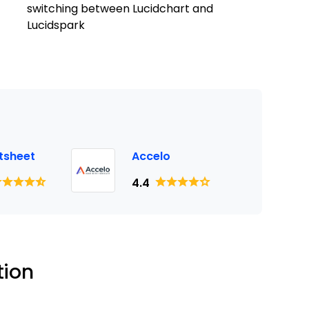
switching between Lucidchart and
Lucidspark
tsheet
Accelo
4.4
tion