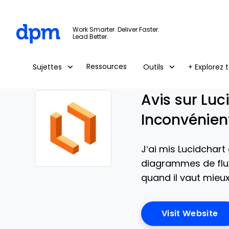
The Digital Project Manager
Work Smarter. Deliver Faster.
Lead Better.
Skip to main content
Ressources
Sujettes
Outils
+ Explorez t
Avis sur Luc
Inconvénient
J’ai mis Lucidchart
diagrammes de flux 
Opens new window
quand il vaut mieux 
Op
Visit Website