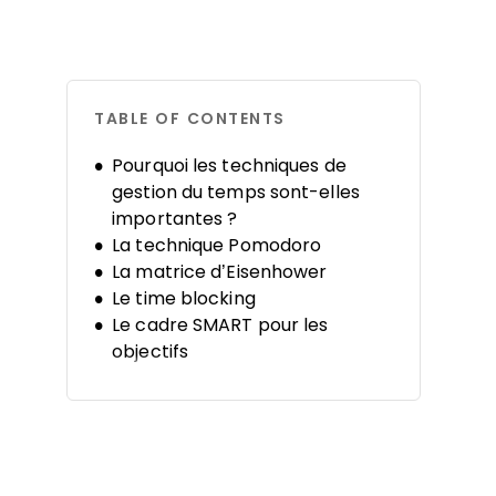
TABLE OF CONTENTS
Pourquoi les techniques de
gestion du temps sont-elles
importantes ?
La technique Pomodoro
La matrice d’Eisenhower
Le time blocking
Le cadre SMART pour les
objectifs
Le principe de Pareto
Le traitement par lots
La méthode MoSCoW
Suivi et audit du temps
Getting Things Done (GTD)