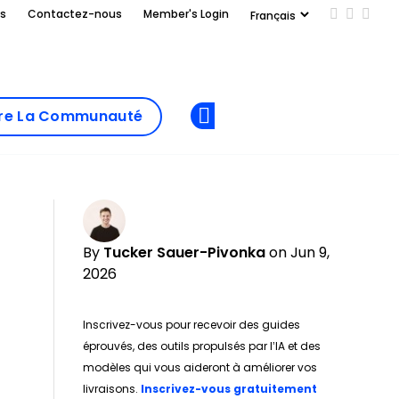
us
Contactez-nous
Member's Login
Add us on
Follow 
Follo
Add as
a
Rejoindre La
preferred
dre La Communauté
Opens new window
Communau
source
on
Google
By
Tucker Sauer-Pivonka
on Jun 9,
2026
Inscrivez-vous pour recevoir des guides
éprouvés, des outils propulsés par l’IA et des
modèles qui vous aideront à améliorer vos
Opens new w
livraisons.
Inscrivez-vous gratuitement