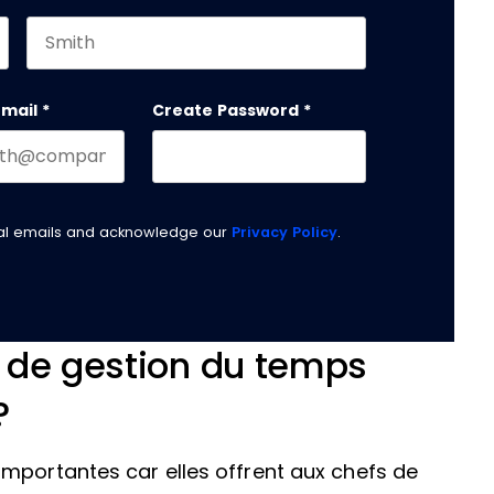
Last name
email
*
Create Password
*
nal emails and acknowledge our
Privacy Policy
.
s de gestion du temps
?
mportantes car elles offrent aux chefs de