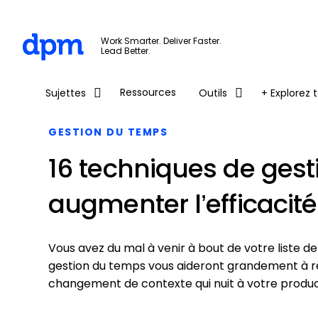
The Digital Project Manager
Work Smarter. Deliver Faster.
Lead Better.
Skip to main content
Ressources
Sujettes
Outils
+ Explorez t
GESTION DU TEMPS
16 techniques de ges
augmenter l’efficacité
Vous avez du mal à venir à bout de votre liste d
gestion du temps vous aideront grandement à rep
changement de contexte qui nuit à votre product