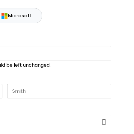
Microsoft
ould be left unchanged.
Last name