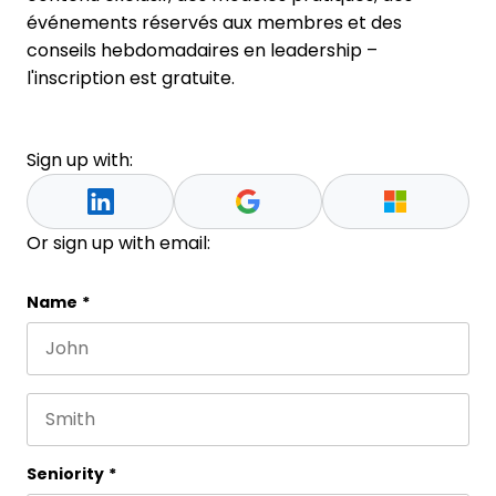
événements réservés aux membres et des
conseils hebdomadaires en leadership –
l'inscription est gratuite.
Sign up with:
Or sign up with email:
Email
Name
*
First name
This field is for validation purposes and should be 
Last name
Seniority
*