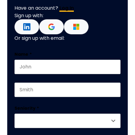
Have an account?
Log In
Sign up with:
Or sign up with email:
Instagram
Name
*
First name
This field is for validation purposes and should 
Last name
Seniority
*