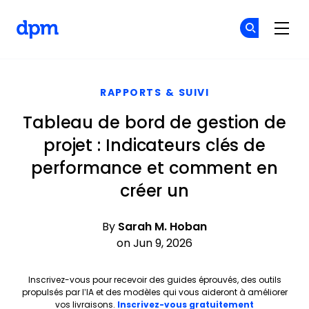
The Digital Project Manager
Re
Re
Skip to main content
RAPPORTS & SUIVI
Tableau de bord de gestion de
projet : Indicateurs clés de
performance et comment en
créer un
By
Sarah M. Hoban
on Jun 9, 2026
Inscrivez-vous pour recevoir des guides éprouvés, des outils
propulsés par l’IA et des modèles qui vous aideront à améliorer
Opens new 
vos livraisons.
Inscrivez-vous gratuitement