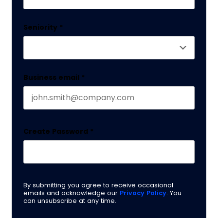
Last name
Seniority
*
Business email
*
Create Password
*
By submitting you agree to receive occasional
emails and acknowledge our
Privacy Policy
. You
can unsubscribe at any time.