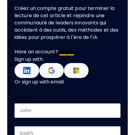
Créez un compte gratuit pour terminer la
lecture de cet article et rejoindre une
communauté de leaders innovants qui
accèdent à des outils, des méthodes et des
idées pour prospérer à l’ère de l’IA.
Have an account?
Log In
Sign up with:
Or sign up with email:
Instagram
Name
*
First name
This field is for validation purposes and should 