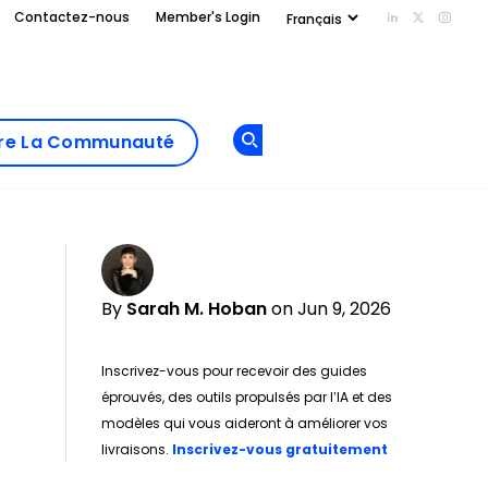
Contactez-nous
Member's Login
Add us on Li
Follow us
Follo
Add as
a
Rejoindre La
preferred
dre La Communauté
Opens new window
Communau
source
on
Google
By
Sarah M. Hoban
on Jun 9, 2026
Inscrivez-vous pour recevoir des guides
éprouvés, des outils propulsés par l’IA et des
modèles qui vous aideront à améliorer vos
Opens new w
livraisons.
Inscrivez-vous gratuitement