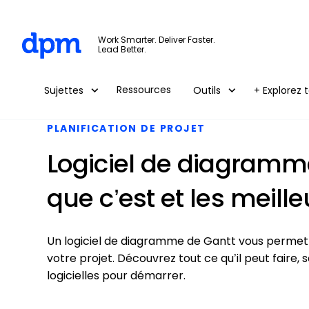
The Digital Project Manager
Work Smarter. Deliver Faster.
Lead Better.
Skip to main content
Ressources
Sujettes
Outils
+ Explorez t
PLANIFICATION DE PROJET
Logiciel de diagramme
que c’est et les meill
Un logiciel de diagramme de Gantt vous permet d
votre projet. Découvrez tout ce qu’il peut faire, s
logicielles pour démarrer.