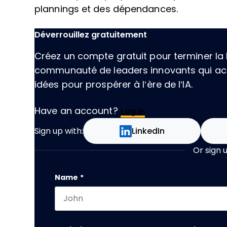
plannings et des dépendances.
Déverrouillez gratuitement
Créez un compte gratuit pour terminer la l
communauté de leaders innovants qui acc
idées pour prospérer à l’ère de l’IA.
Have an account?
Log In
Sign up with:
LinkedIn
Or sign 
Company
Name
*
First name
This field is for validation purposes and