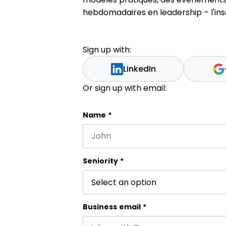
hebdomadaires en leadership – l'insc
Sign up with:
LinkedIn
Or sign up with email:
Comments
Name
*
First name
This field is for validation purpos
Seniority
*
Business email
*