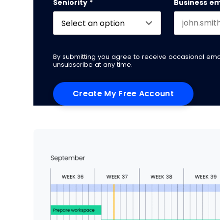
Seniority
*
Business em
By submitting you agree to receive occasional em
unsubscribe at any time.