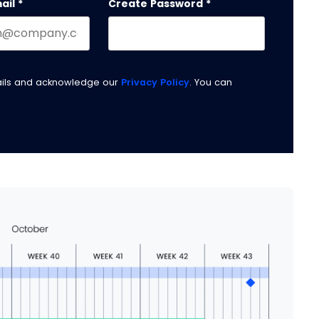
ail
*
Create Password
*
ails and acknowledge our
Privacy Policy
. You can