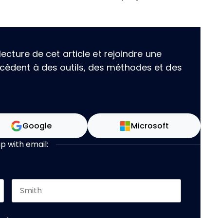
ecture de cet article et rejoindre une
èdent à des outils, des méthodes et des
Google
Microsoft
up with email:
Last name
 should be left unchanged.