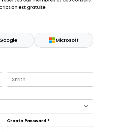
ription est gratuite.
Google
Microsoft
Last name
es and should be left unchanged.
Create Password
*