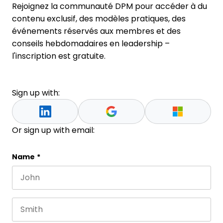
Rejoignez la communauté DPM pour accéder à du
contenu exclusif, des modèles pratiques, des
événements réservés aux membres et des
conseils hebdomadaires en leadership –
l'inscription est gratuite.
Sign up with:
Or sign up with email:
Email
Name
*
First name
This field is for validation purposes and should be 