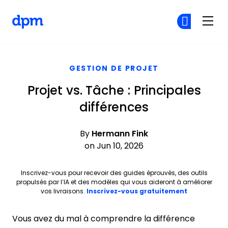
The Digital Project Manager
Re
Re
Skip to main content
GESTION DE PROJET
Projet vs. Tâche : Principales
différences
By
Hermann Fink
on Jun 10, 2026
Inscrivez-vous pour recevoir des guides éprouvés, des outils
propulsés par l’IA et des modèles qui vous aideront à améliorer
Opens new 
vos livraisons.
Inscrivez-vous gratuitement
Vous avez du mal à comprendre la différence