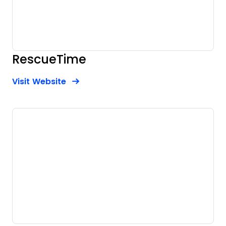
RescueTime
Opens new window
Opens New Window
Visit Website