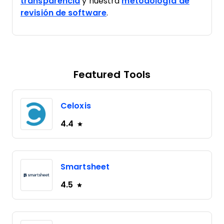
transparencia
y nuestra
metodología de
revisión de software
.
Featured Tools
Celoxis
4.4
Smartsheet
4.5