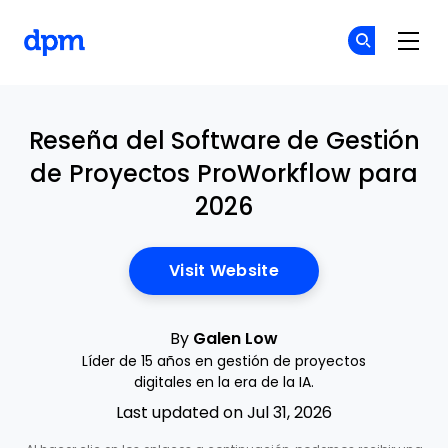
The Digital Project Manager
Ún
Ún
Skip to main content
Reseña del Software de Gestión
de Proyectos ProWorkflow para
2026
Opens New Window
Visit Website
By
Galen Low
Líder de 15 años en gestión de proyectos
digitales en la era de la IA.
Last updated on Jul 31, 2026