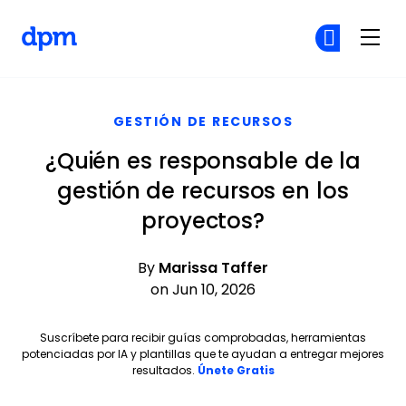
The Digital Project Manager
Ún
Ún
Skip to main content
GESTIÓN DE RECURSOS
¿Quién es responsable de la
gestión de recursos en los
proyectos?
By
Marissa Taffer
on Jun 10, 2026
Suscríbete para recibir guías comprobadas, herramientas
potenciadas por IA y plantillas que te ayudan a entregar mejores
Opens new window
resultados.
Únete Gratis