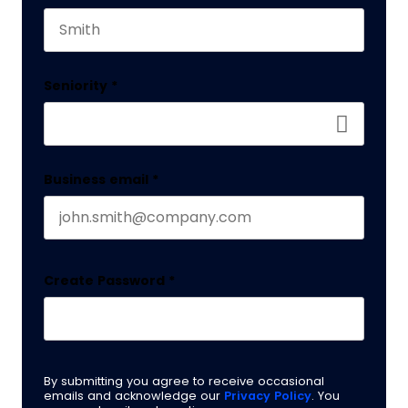
Last name
Seniority
*
Business email
*
Create Password
*
By submitting you agree to receive occasional
emails and acknowledge our
Privacy Policy
. You