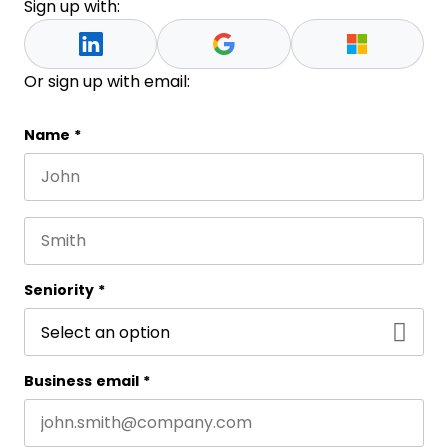
Sign up with:
Or sign up with email:
Company
Name
*
First name
Este campo es un campo de validación y debe que
Last name
Seniority
*
Business email
*