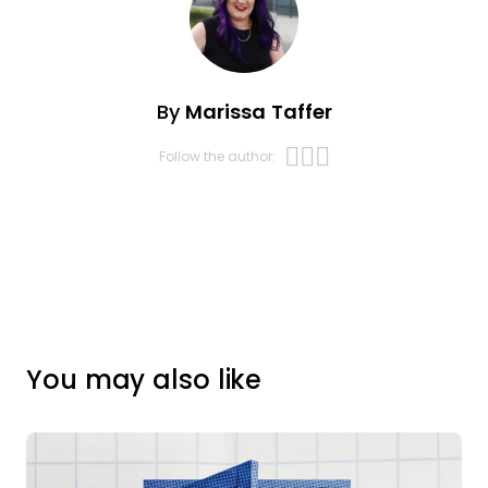
By
Marissa Taffer
Opens new w
Opens new 
Opens new
Follow the author:
You may also like