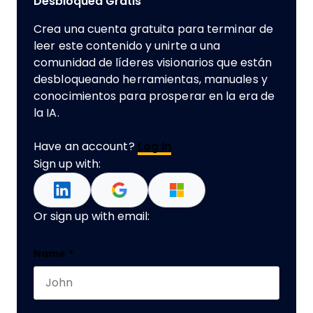
Desbloquea Gratis
Crea una cuenta gratuita para terminar de
leer este contenido y unirte a una
comunidad de líderes visionarios que están
desbloqueando herramientas, manuales y
conocimientos para prosperar en la era de
la IA.
Have an account?
Log In
Sign up with:
Or sign up with email:
Name
Name
*
First name
Este campo es un campo de validación y debe q